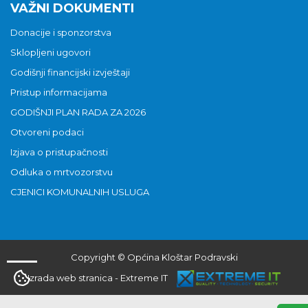
VAŽNI DOKUMENTI
Donacije i sponzorstva
Sklopljeni ugovori
Godišnji financijski izvještaji
Pristup informacijama
GODIŠNJI PLAN RADA ZA 2026
Otvoreni podaci
Izjava o pristupačnosti
Odluka o mrtvozorstvu
CJENICI KOMUNALNIH USLUGA
Copyright © Općina Kloštar Podravski
Izrada web stranica
-
Extreme IT