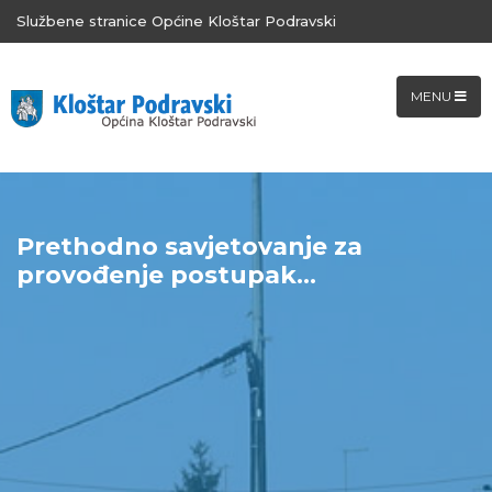
Službene stranice Općine Kloštar Podravski
MENU
Prethodno savjetovanje za
provođenje postupak...