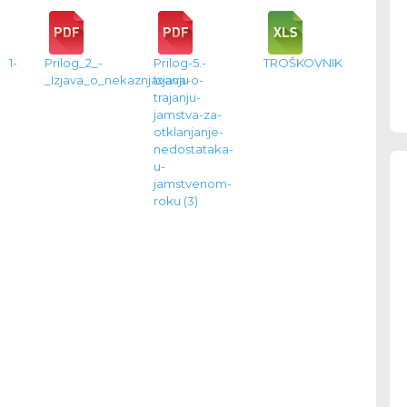
1-
Prilog_2_-
Prilog-5.-
TROŠKOVNIK
i
_Izjava_o_nekaznjavanju
Izjava-o-
trajanju-
jamstva-za-
otklanjanje-
nedostataka-
u-
jamstvenom-
roku (3)