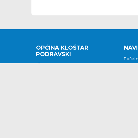
OPĆINA KLOŠTAR
NAVI
PODRAVSKI
Počet
Kralja Tomislava 2
O nam
Povijes
48362 Kloštar Podravski
Vijesti
048/816 066
Prituž
opcina-klostar-
Kontak
podravski@klostarpodravski.hr