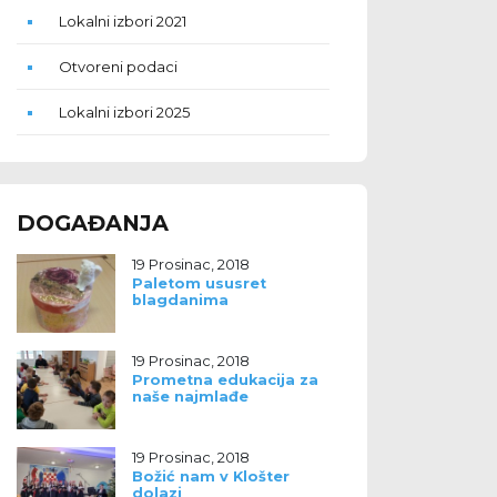
Lokalni izbori 2021
Otvoreni podaci
Lokalni izbori 2025
DOGAĐANJA
19 Prosinac, 2018
Paletom ususret
blagdanima
19 Prosinac, 2018
Prometna edukacija za
naše najmlađe
19 Prosinac, 2018
Božić nam v Klošter
dolazi