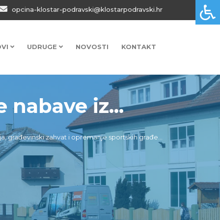
opcina-klostar-podravski@klostarpodravski.hr
OVI
UDRUGE
NOVOSTI
KONTAKT
nabave iz...
 građevinski zahvat i opremanje sportskih građe...