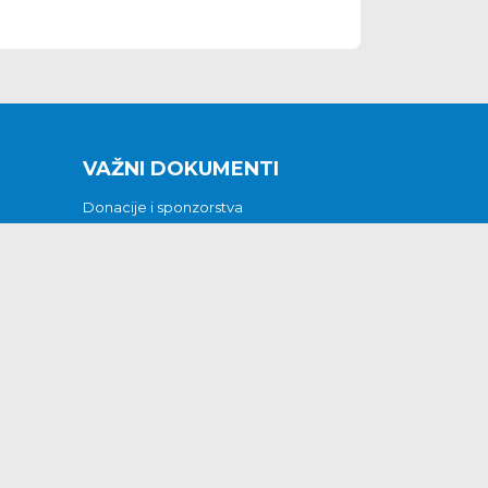
VAŽNI DOKUMENTI
Donacije i sponzorstva
Sklopljeni ugovori
Godišnji financijski izvještaji
Pristup informacijama
GODIŠNJI PLAN RADA ZA 2026
Otvoreni podaci
Izjava o pristupačnosti
Odluka o mrtvozorstvu
CJENICI KOMUNALNIH USLUGA