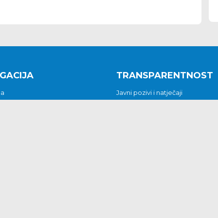
GACIJA
TRANSPARENTNOST
na
Javni pozivi i natječaji
a
Javna nabava
t
Javni pozivi i natječaji
Jedinstveni upravni odjel
be i predstavke
Općinsko vijeće
t
Općinski načelnik
Pritužbe i predstavke