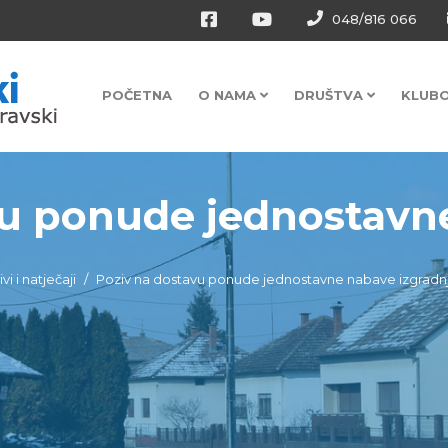
048/816 066
POČETNA
O NAMA
DRUŠTVA
KLUB
u ponude jednostavne 
vi i natječaji
Poziv na dostavu ponude jednostavne nabave izgradnja,