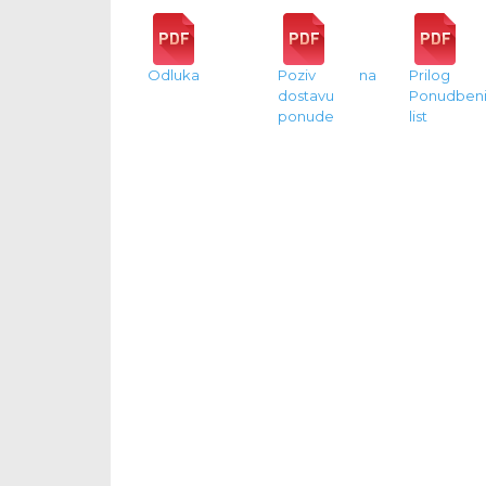
Odluka
Poziv na
Prilog 
dostavu
Ponudben
ponude
list