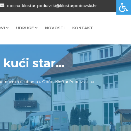
opcina-klostar-podravski@klostarpodravski.hr
OVI
UDRUGE
NOVOSTI
KONTAKT
ući star...
 nemoćnim osobama u Općini Kloštar Podravski, na...