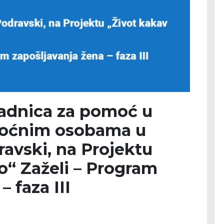
radnica za pomoć u
emoćnim osobama u
ravski, na Projektu
o“ Zaželi – Program
– faza III