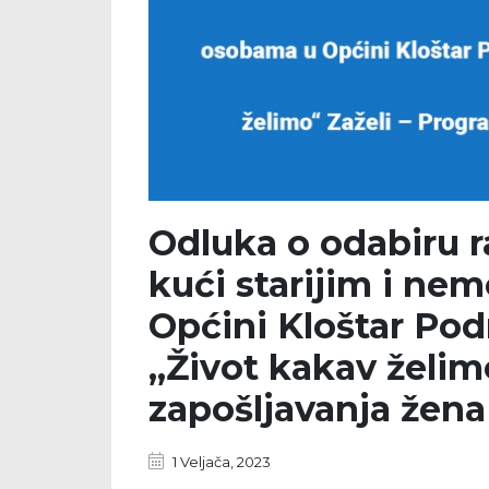
Odluka o odabiru 
kući starijim i n
Općini Kloštar Pod
„Život kakav želim
zapošljavanja žena 
1 Veljača, 2023