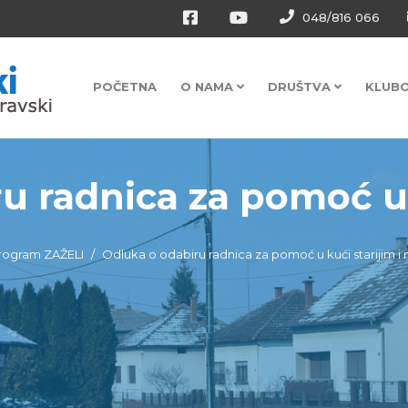
048/816 066
POČETNA
O NAMA
DRUŠTVA
KLUB
u radnica za pomoć u k
rogram ZAŽELI
Odluka o odabiru radnica za pomoć u kući starijim i