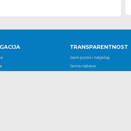
GACIJA
TRANSPARENTNOST
na
Javni pozivi i natječaji
a
Javna nabava
t
Javni pozivi i natječaji
Jedinstveni upravni odjel
be i predstavke
Općinsko vijeće
t
Općinski načelnik
Pritužbe i predstavke