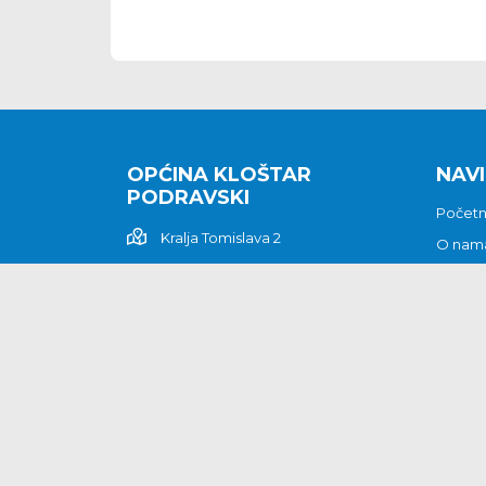
OPĆINA KLOŠTAR
NAVI
PODRAVSKI
Počet
Kralja Tomislava 2
O nam
Povijes
48362 Kloštar Podravski
Vijesti
048/816 066
Prituž
opcina-klostar-
Kontak
podravski@klostarpodravski.hr