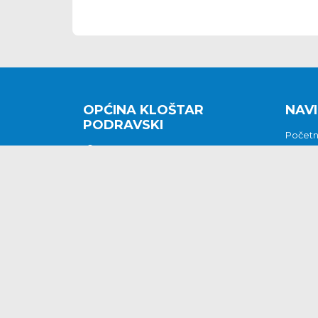
OPĆINA KLOŠTAR
NAVI
PODRAVSKI
Počet
Kralja Tomislava 2
O nam
Povijes
48362 Kloštar Podravski
Vijesti
048/816 066
Prituž
opcina-klostar-
Kontak
podravski@klostarpodravski.hr