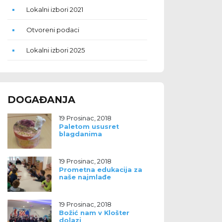
Lokalni izbori 2021
Otvoreni podaci
Lokalni izbori 2025
DOGAĐANJA
19 Prosinac, 2018
Paletom ususret
blagdanima
19 Prosinac, 2018
Prometna edukacija za
naše najmlađe
19 Prosinac, 2018
Božić nam v Klošter
dolazi