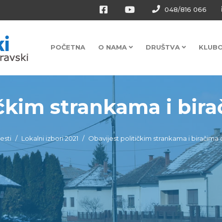
048/816 066
POČETNA
O NAMA
DRUŠTVA
KLUB
čkim strankama i birač
jesti
Lokalni izbori 2021
Obavijest političkim strankama i biračima 