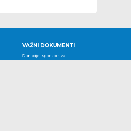
VAŽNI DOKUMENTI
Donacije i sponzorstva
Sklopljeni ugovori
Godišnji financijski izvještaji
Pristup informacijama
GODIŠNJI PLAN RADA ZA 2026
Otvoreni podaci
Izjava o pristupačnosti
Odluka o mrtvozorstvu
CJENICI KOMUNALNIH USLUGA