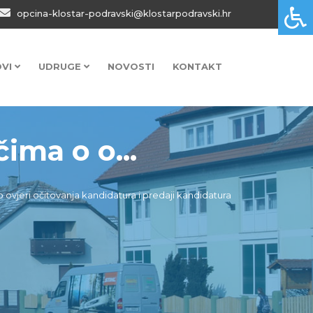
opcina-klostar-podravski@klostarpodravski.hr
OVI
UDRUGE
NOVOSTI
KONTAKT
ima o o...
o ovjeri očitovanja kandidatura i predaji kandidatura