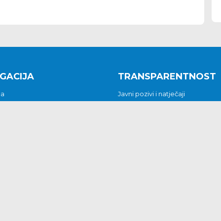
GACIJA
TRANSPARENTNOST
na
Javni pozivi i natječaji
a
Javna nabava
t
Javni pozivi i natječaji
Jedinstveni upravni odjel
be i predstavke
Općinsko vijeće
t
Općinski načelnik
Pritužbe i predstavke