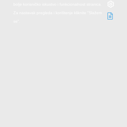
bolje korisničko iskustvo i funkcionalnost stranica.
Za nastavak pregleda i korištenje kliknite "Slažem
se".