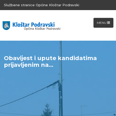
Službene stranice Općine Kloštar Podravski
MENU
Obavijest i upute kandidatima
prijavljenim na...