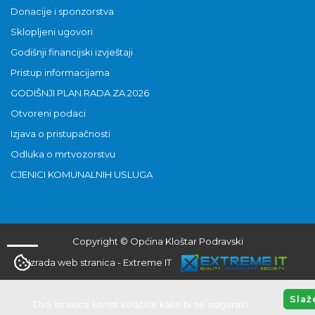
Donacije i sponzorstva
Sklopljeni ugovori
Godišnji financijski izvještaji
Pristup informacijama
GODIŠNJI PLAN RADA ZA 2026
Otvoreni podaci
Izjava o pristupačnosti
Odluka o mrtvozorstvu
CJENICI KOMUNALNIH USLUGA
Copyright © Općina Kloštar Podravski
Izrada web stranica
-
Extreme IT
Slaž
Ova stranica koristi kolačiće kako bi se osiguralo