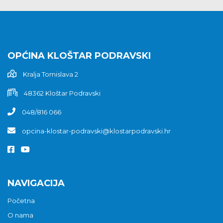
OPĆINA KLOŠTAR PODRAVSKI
Kralja Tomislava 2
48362 Kloštar Podravski
048/816 066
opcina-klostar-podravski@klostarpodravski.hr
NAVIGACIJA
Početna
O nama