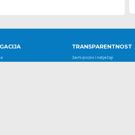
GACIJA
TRANSPARENTNOST
na
Javni pozivi i natječaji
a
Javna nabava
t
Javni pozivi i natječaji
Jedinstveni upravni odjel
be i predstavke
Općinsko vijeće
t
Općinski načelnik
Pritužbe i predstavke