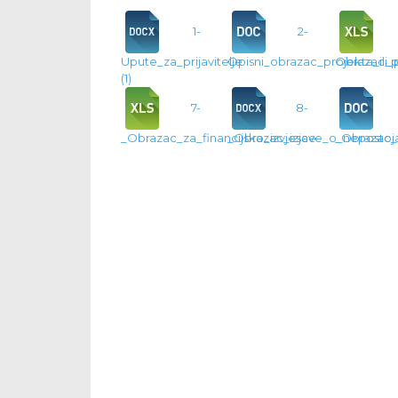
1-
2-
Upute_za_prijavitelje
Opisni_obrazac_projekta_ili
Obrazac_p
(1)
7-
8-
_Obrazac_za_financijsko_izvjesce
_Obrazac_izjave_o_nepostoja
_Obrazac_i