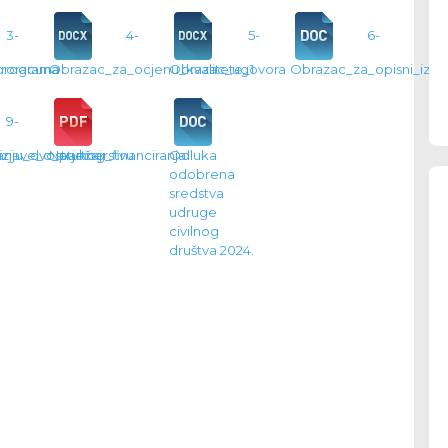
3-
4-
5-
6-
_programa
roracuna
Obrazac_za_ocjenu_kvalitete_1
Obrazac_ugovora
Obrazac_za_opisni_izvje
9-
nju_dvostrukog_financiranja
zjave_o_partnerstvu
Natječaj
Odluka
odobrena
sredstva
udruge
civilnog
društva 2024.