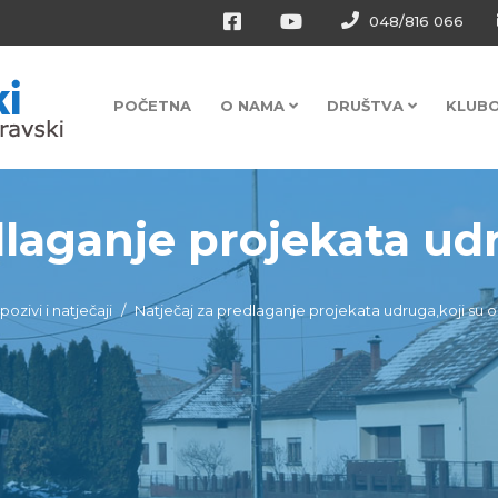
048/816 066
POČETNA
O NAMA
DRUŠTVA
KLUB
laganje projekata udru
pozivi i natječaji
Natječaj za predlaganje projekata udruga,koji su od