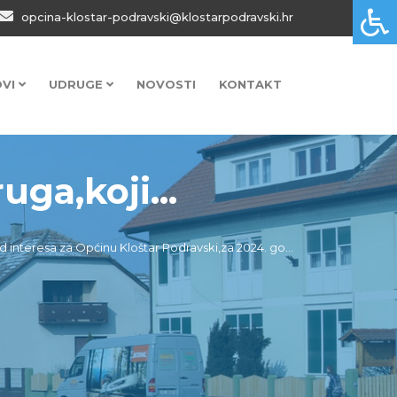
opcina-klostar-podravski@klostarpodravski.hr
OVI
UDRUGE
NOVOSTI
KONTAKT
ga,koji...
 interesa za Općinu Kloštar Podravski,za 2024. go...