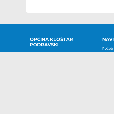
OPĆINA KLOŠTAR
NAVI
PODRAVSKI
Počet
Kralja Tomislava 2
O nam
Povijes
48362 Kloštar Podravski
Vijesti
048/816 066
Prituž
opcina-klostar-
Kontak
podravski@klostarpodravski.hr