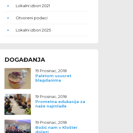
Lokalni izbori 2021
Otvoreni podaci
staj
Lokalni izbori 2025
DOGAĐANJA
19 Prosinac, 2018
Paletom ususret
blagdanima
19 Prosinac, 2018
Prometna edukacija za
naše najmlađe
19 Prosinac, 2018
Božić nam v Klošter
dolazi