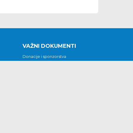
VAŽNI DOKUMENTI
Donacije i sponzorstva
Sklopljeni ugovori
Godišnji financijski izvještaji
Pristup informacijama
GODIŠNJI PLAN RADA ZA 2026
Otvoreni podaci
Izjava o pristupačnosti
Odluka o mrtvozorstvu
CJENICI KOMUNALNIH USLUGA