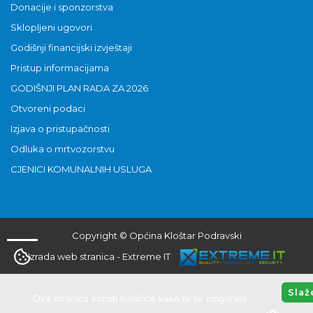
Donacije i sponzorstva
Sklopljeni ugovori
Godišnji financijski izvještaji
Pristup informacijama
GODIŠNJI PLAN RADA ZA 2026
Otvoreni podaci
Izjava o pristupačnosti
Odluka o mrtvozorstvu
CJENICI KOMUNALNIH USLUGA
Copyright © Općina Kloštar Podravski
Izrada web stranica
-
Extreme IT
Slaž
Ova stranica koristi kolačiće kako bi se osiguralo