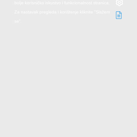
bolje korisničko iskustvo i funkcionalnost stranica.
Za nastavak pregleda i korištenje kliknite "Slažem
se".