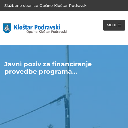
Službene stranice Općine Kloštar Podravski
MENU
Javni poziv za financiranje
provedbe programa...