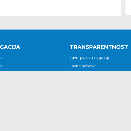
GACIJA
TRANSPARENTNOST
na
Javni pozivi i natječaji
a
Javna nabava
t
Javni pozivi i natječaji
Jedinstveni upravni odjel
be i predstavke
Općinsko vijeće
t
Općinski načelnik
Pritužbe i predstavke