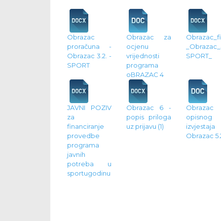
Obrazac
Obrazac za
Obrazac_fi
proračuna -
ocjenu
_Obrazac_5
Obrazac 3.2. -
vrijednosti
SPORT_
SPORT
programa
oBRAZAC 4
JAVNI POZIV
Obrazac 6 -
Obrazac
za
popis priloga
opisnog
financiranje
uz prijavu (1)
izvjestaj
provedbe
Obrazac 5.
programa
javnih
potreba u
sportugodinu