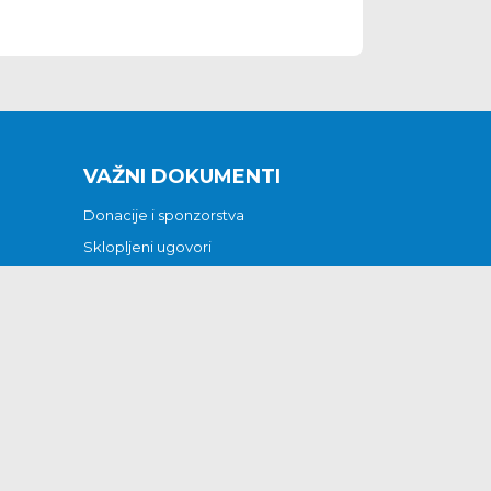
VAŽNI DOKUMENTI
Donacije i sponzorstva
Sklopljeni ugovori
Godišnji financijski izvještaji
Pristup informacijama
GODIŠNJI PLAN RADA ZA 2026
Otvoreni podaci
Izjava o pristupačnosti
Odluka o mrtvozorstvu
CJENICI KOMUNALNIH USLUGA