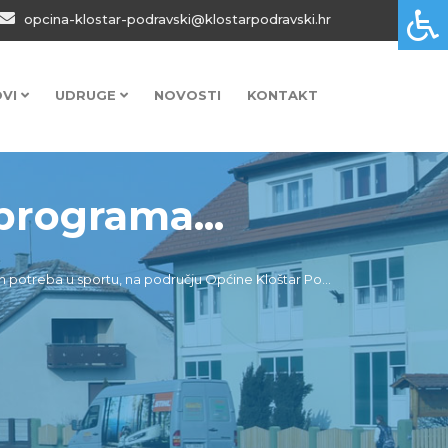
opcina-klostar-podravski@klostarpodravski.hr
OVI
UDRUGE
NOVOSTI
KONTAKT
programa...
h potreba u sportu, na području Općine Kloštar Po...