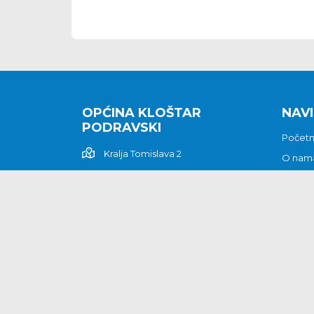
OPĆINA KLOŠTAR
NAVI
PODRAVSKI
Počet
Kralja Tomislava 2
O nam
Povijes
48362 Kloštar Podravski
Vijesti
048/816 066
Prituž
opcina-klostar-
Kontak
podravski@klostarpodravski.hr