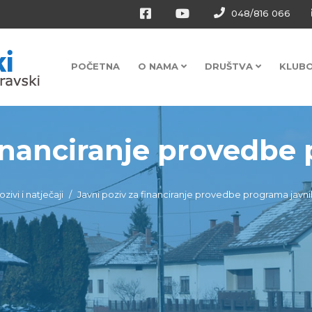
048/816 066
POČETNA
O NAMA
DRUŠTVA
KLUB
financiranje provedbe 
ozivi i natječaji
Javni poziv za financiranje provedbe programa javni