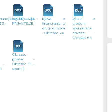
nancijskog_izvjestaja_-
UPUTE ZA
Izjava o
Izjava o
.3.-
PRIJAVITELJE
financiranju iz
uredom
drugog izvora
ispunjavanju
- Obrazac 3.4
obveza -
Obrazac 5.4
Obrazac
prijave -
a -
Obrazac 3.1. -
2
sport (1)