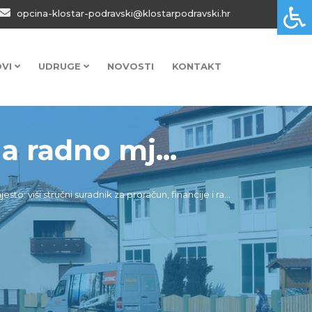
opcina-klostar-podravski@klostarpodravski.hr
OVI
UDRUGE
NOVOSTI
KONTAKT
 radno mj...
o: viši stručni suradnik za proračun, financije i ra...