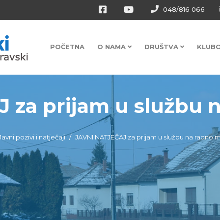
048/816 066
POČETNA
O NAMA
DRUŠTVA
KLUB
za prijam u službu na
Javni pozivi i natječaji
JAVNI NATJEČAJ za prijam u službu na radno mjest