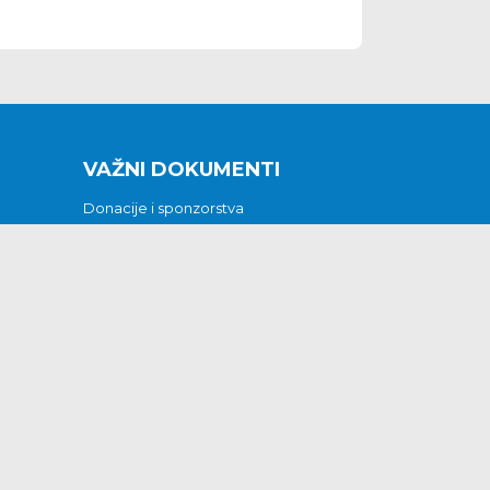
VAŽNI DOKUMENTI
Donacije i sponzorstva
Sklopljeni ugovori
Godišnji financijski izvještaji
Pristup informacijama
GODIŠNJI PLAN RADA ZA 2026
Otvoreni podaci
Izjava o pristupačnosti
Odluka o mrtvozorstvu
CJENICI KOMUNALNIH USLUGA