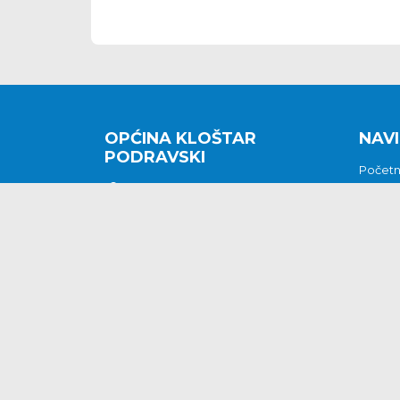
OPĆINA KLOŠTAR
NAVI
PODRAVSKI
Počet
Kralja Tomislava 2
O nam
Povijes
48362 Kloštar Podravski
Vijesti
048/816 066
Prituž
opcina-klostar-
Kontak
podravski@klostarpodravski.hr