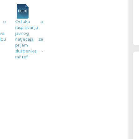
 o
Odluka o
raspisivanju
va
javnog
dbu
natječaja za
prijam
službenika -
rač ref