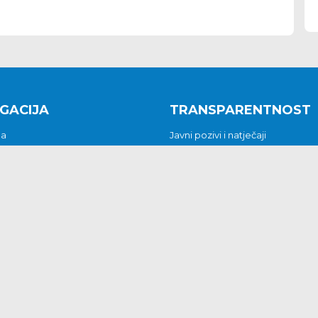
GACIJA
TRANSPARENTNOST
na
Javni pozivi i natječaji
a
Javna nabava
t
Javni pozivi i natječaji
Jedinstveni upravni odjel
be i predstavke
Općinsko vijeće
t
Općinski načelnik
Pritužbe i predstavke