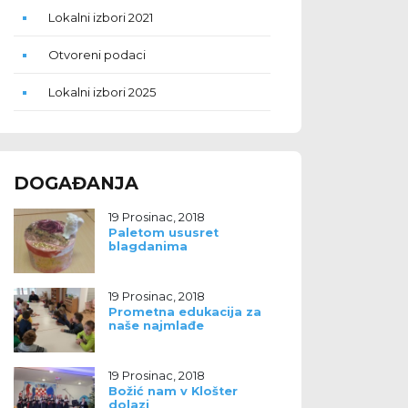
Lokalni izbori 2021
Otvoreni podaci
Lokalni izbori 2025
DOGAĐANJA
19 Prosinac, 2018
Paletom ususret
blagdanima
19 Prosinac, 2018
Prometna edukacija za
naše najmlađe
19 Prosinac, 2018
Božić nam v Klošter
dolazi