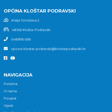
OPĆINA KLOŠTAR PODRAVSKI
Kralja Tomislava 2
48362 Kloštar Podravski
048/816 066
opcina-klostar-podravski@klostarpodravski.hr
NAVIGACIJA
Početna
O nama
Povijest
Vijesti