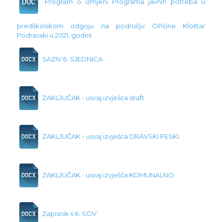
Program o izmjeni Programa javnih potreba u
predškolskom odgoju na području OPćine Kloštar
Podravski u 2021. godini
SAZIV 6. SJEDNICA
ZAKLJUČAK - usvaj.izvješća draft
ZAKLJUČAK - usvaj.izvješća DRAVSKI PESKI
ZAKLJUČAK - usvaj.izvješća KOMUNALNO
Zapisnik s 6. SOV