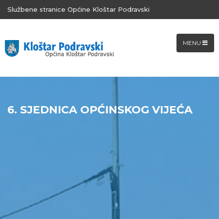
Službene stranice Općine Kloštar Podravski
MENU
6. SJEDNICA OPĆINSKOG VIJEĆA