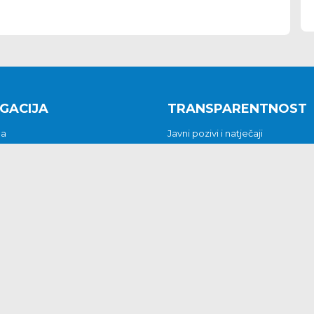
GACIJA
TRANSPARENTNOST
na
Javni pozivi i natječaji
a
Javna nabava
t
Javni pozivi i natječaji
Jedinstveni upravni odjel
be i predstavke
Općinsko vijeće
t
Općinski načelnik
Pritužbe i predstavke