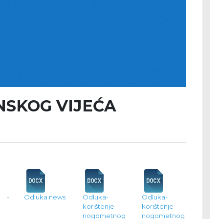
INSKOG VIJEĆA
 -
Odluka news
Odluka-
Odluka-
korištenje
korištenje
nogometnog
nogometnog