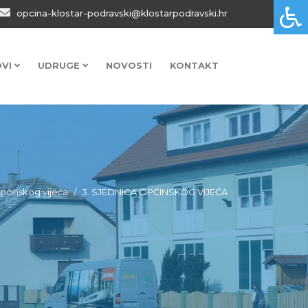
opcina-klostar-podravski@klostarpodravski.hr
OVI
UDRUGE
NOVOSTI
KONTAKT
pćinskog vijeća
3. SJEDNICA OPĆINSKOG VIJEĆA