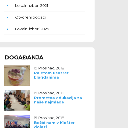
Lokalni izbori 2021
Otvoreni podaci
Lokalni izbori 2025
DOGAĐANJA
19 Prosinac, 2018
Paletom ususret
blagdanima
19 Prosinac, 2018
Prometna edukacija za
naše najmlađe
19 Prosinac, 2018
Božić nam v Klošter
dolazi