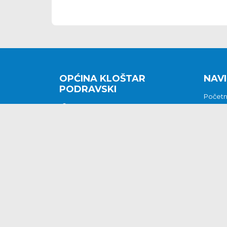
OPĆINA KLOŠTAR
NAVI
PODRAVSKI
Počet
Kralja Tomislava 2
O nam
Povijes
48362 Kloštar Podravski
Vijesti
048/816 066
Prituž
opcina-klostar-
Kontak
podravski@klostarpodravski.hr