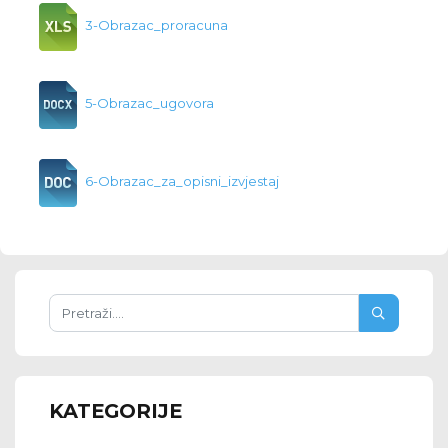
3-Obrazac_proracuna
5-Obrazac_ugovora
6-Obrazac_za_opisni_izvjestaj
KATEGORIJE