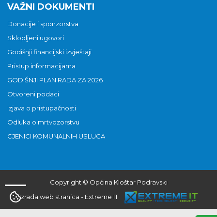
VAŽNI DOKUMENTI
Donacije i sponzorstva
Sklopljeni ugovori
Godišnji financijski izvještaji
Pristup informacijama
GODIŠNJI PLAN RADA ZA 2026
Otvoreni podaci
Izjava o pristupačnosti
Odluka o mrtvozorstvu
CJENICI KOMUNALNIH USLUGA
Copyright © Općina Kloštar Podravski
Izrada web stranica
-
Extreme IT