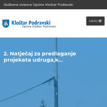
Službene stranice Općine Kloštar Podravski
MENU
2. Natječaj za predlaganje
projekata udruga,k...