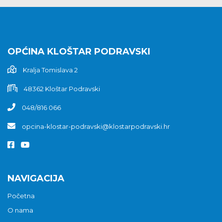
OPĆINA KLOŠTAR PODRAVSKI
Kralja Tomislava 2
48362 Kloštar Podravski
048/816 066
opcina-klostar-podravski@klostarpodravski.hr
NAVIGACIJA
Početna
O nama