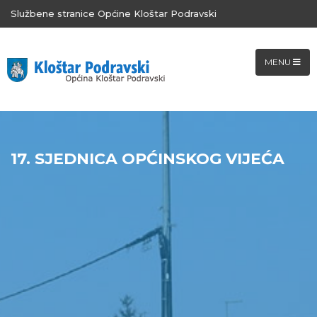
Službene stranice Općine Kloštar Podravski
MENU
17. SJEDNICA OPĆINSKOG VIJEĆA