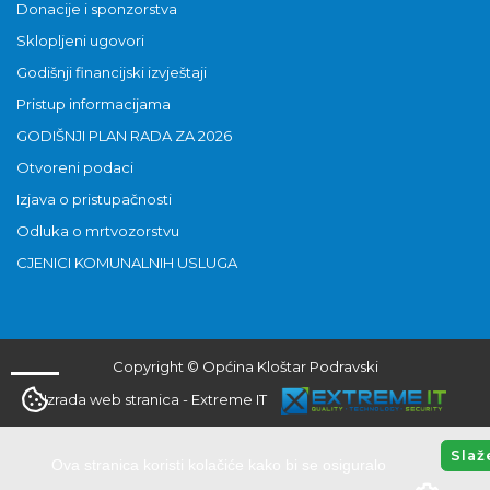
Donacije i sponzorstva
Sklopljeni ugovori
Godišnji financijski izvještaji
Pristup informacijama
GODIŠNJI PLAN RADA ZA 2026
Otvoreni podaci
Izjava o pristupačnosti
Odluka o mrtvozorstvu
CJENICI KOMUNALNIH USLUGA
Copyright © Općina Kloštar Podravski
Izrada web stranica
-
Extreme IT
Slaž
Ova stranica koristi kolačiće kako bi se osiguralo