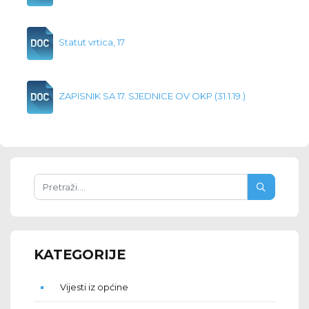
Statut vrtica, 17
ZAPISNIK SA 17. SJEDNICE OV OKP (31.1.19.)
KATEGORIJE
Vijesti iz općine