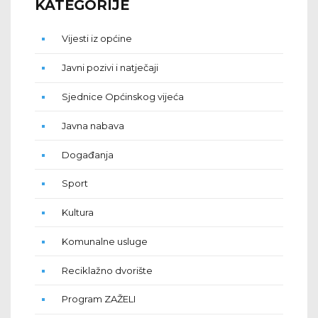
KATEGORIJE
Vijesti iz općine
Javni pozivi i natječaji
Sjednice Općinskog vijeća
Javna nabava
Događanja
Sport
Kultura
Komunalne usluge
Reciklažno dvorište
Program ZAŽELI