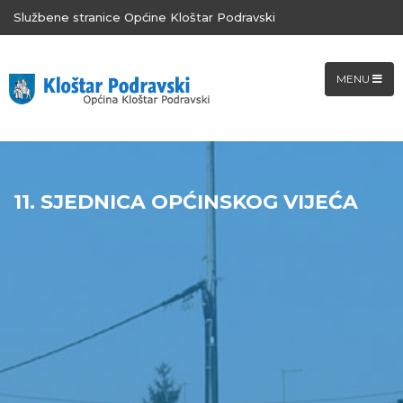
Službene stranice Općine Kloštar Podravski
MENU
11. SJEDNICA OPĆINSKOG VIJEĆA