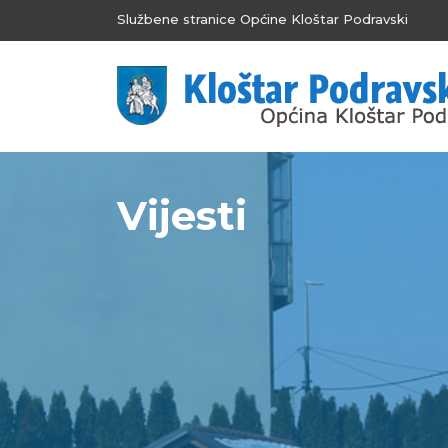
Službene stranice Općine Kloštar Podravski
Vijesti