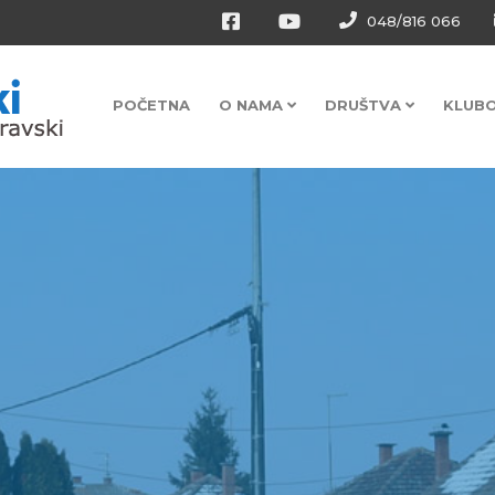
048/816 066
POČETNA
O NAMA
DRUŠTVA
KLUB