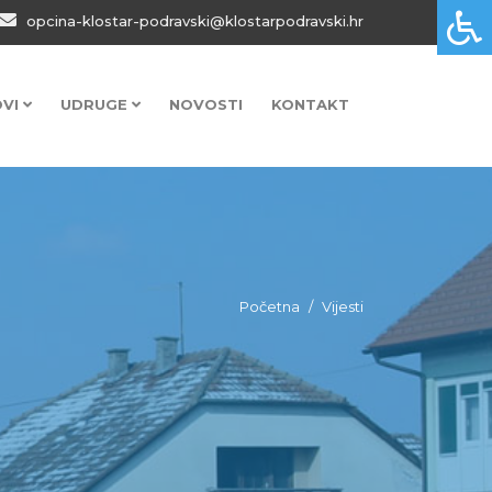
opcina-klostar-podravski@klostarpodravski.hr
OVI
UDRUGE
NOVOSTI
KONTAKT
Početna
Vijesti