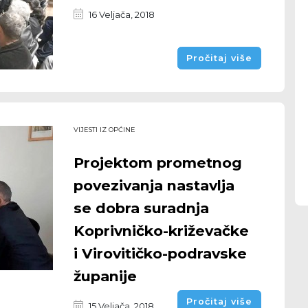
16 Veljača, 2018
Pročitaj više
VIJESTI IZ OPĆINE
Projektom prometnog
povezivanja nastavlja
se dobra suradnja
Koprivničko-križevačke
i Virovitičko-podravske
županije
Pročitaj više
15 Veljača, 2018