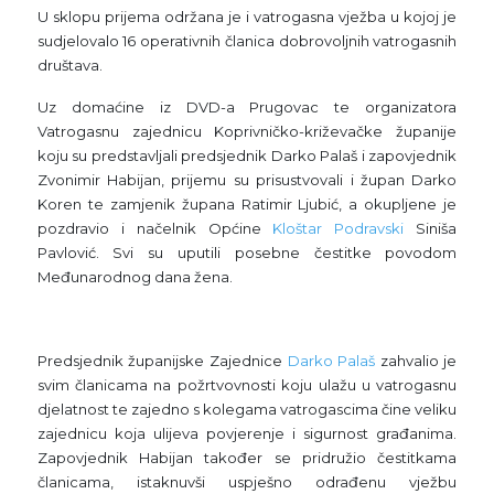
U sklopu prijema održana je i vatrogasna vježba u kojoj je
sudjelovalo 16 operativnih članica dobrovoljnih vatrogasnih
društava.
Uz domaćine iz DVD-a Prugovac te organizatora
Vatrogasnu zajednicu Koprivničko-križevačke županije
koju su predstavljali predsjednik Darko Palaš i zapovjednik
Zvonimir Habijan, prijemu su prisustvovali i župan Darko
Koren te zamjenik župana Ratimir Ljubić, a okupljene je
pozdravio i načelnik Općine
Kloštar Podravski
Siniša
Pavlović. Svi su uputili posebne čestitke povodom
Međunarodnog dana žena.
Predsjednik županijske Zajednice
Darko Palaš
zahvalio je
svim članicama na požrtvovnosti koju ulažu u vatrogasnu
djelatnost te zajedno s kolegama vatrogascima čine veliku
zajednicu koja ulijeva povjerenje i sigurnost građanima.
Zapovjednik Habijan također se pridružio čestitkama
članicama, istaknuvši uspješno odrađenu vježbu