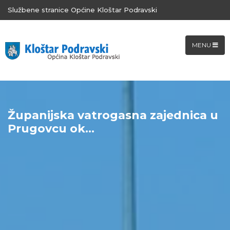
Službene stranice Općine Kloštar Podravski
MENU
Županijska vatrogasna zajednica u
Prugovcu ok...