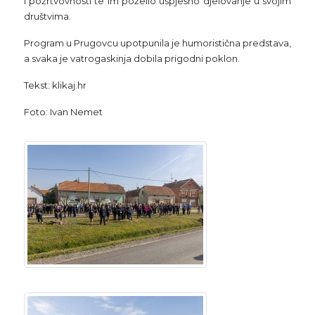
i požrtvovnosti te im poželio uspješno djelovanje u svojim
društvima.
Program u Prugovcu upotpunila je humoristična predstava,
a svaka je vatrogaskinja dobila prigodni poklon.
Tekst: klikaj.hr
Foto: Ivan Nemet