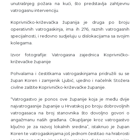
unutrašnjeg požara na kući, što predstavlja zahtjevnu
vatrogasnu intervenciju.
Koprivničko-križevačka županija je druga po broju
operativnih vatrogaskinja, ima ih 276, raznih vatrogasnih
specijalnosti, i redovno sudjeluju u dislokacijama sa svojim
kolegama.
Izvor fotografije: Vatrogasna zajednica Koprivničko-
križevačke županije
Pohvalama i čestitkama vatrogaskinjama pridružili su se
župan Koren i zamjenik Ljubić, ujedno i načelnik Stožera
civilne zaštite Koprivničko-križevačke županije.
“Vatrogastvo je ponos ove županije koja je među dvije
najvatrogasnije županije u Hrvatskoj po broju dobrovoljnih
vatrogasaca na broj stanovnika što dovoljno govori o
angažmanu naših građana. Okupljanje kroz vatrogastvo
ključno je za razvoj lokalnih sredina”, istaknuo je župan
Koren te vatrogaskinjama još jednom čestitao na hrabrosti