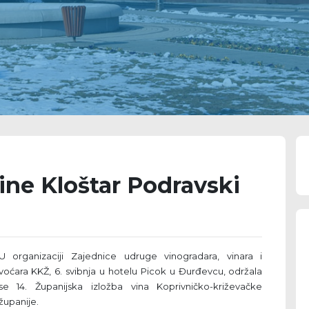
ćine Kloštar Podravski
U organizaciji Zajednice udruge vinogradara, vinara i
voćara KKŽ, 6. svibnja u hotelu Picok u Đurđevcu, održala
se 14. Županijska izložba vina Koprivničko-križevačke
županije.