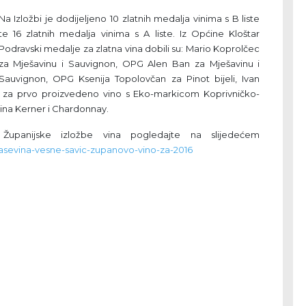
Na Izložbi je dodijeljeno 10 zlatnih medalja vinima s B liste
te 16 zlatnih medalja vinima s A liste. Iz Općine Kloštar
Podravski medalje za zlatna vina dobili su: Mario Koprolčec
za Mješavinu i Sauvignon, OPG Alen Ban za Mješavinu i
Sauvignon, OPG Ksenija Topolovčan za Pinot bijeli, Ivan
 za prvo proizvedeno vino s Eko-markicom Koprivničko-
vina Kerner i Chardonnay.
 Županijske izložbe vina pogledajte na slijedećem
grasevina-vesne-savic-zupanovo-vino-za-2016