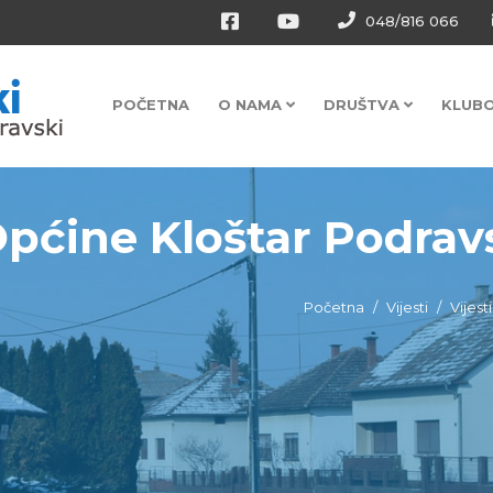
048/816 066
POČETNA
O NAMA
DRUŠTVA
KLUB
 Općine Kloštar Podrav
Početna
Vijesti
Vijest