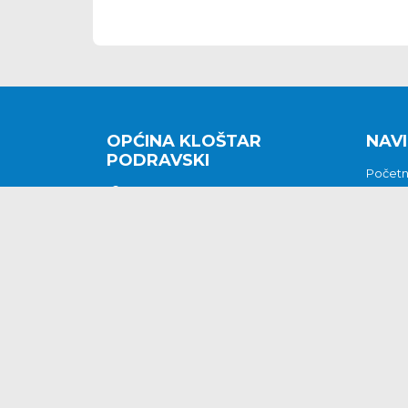
OPĆINA KLOŠTAR
NAVI
PODRAVSKI
Počet
Kralja Tomislava 2
O nam
Povijes
48362 Kloštar Podravski
Vijesti
048/816 066
Prituž
opcina-klostar-
Kontak
podravski@klostarpodravski.hr