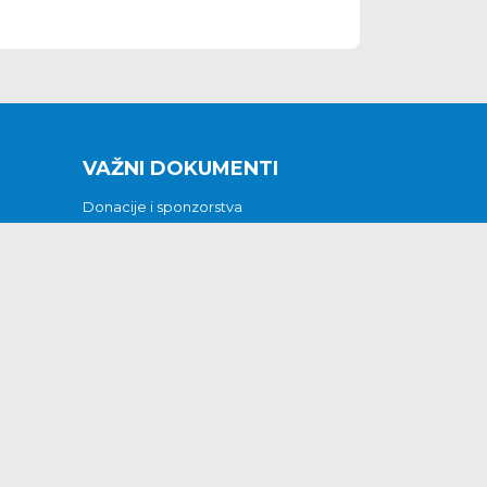
VAŽNI DOKUMENTI
Donacije i sponzorstva
Sklopljeni ugovori
Godišnji financijski izvještaji
Pristup informacijama
GODIŠNJI PLAN RADA ZA 2026
Otvoreni podaci
Izjava o pristupačnosti
Odluka o mrtvozorstvu
CJENICI KOMUNALNIH USLUGA