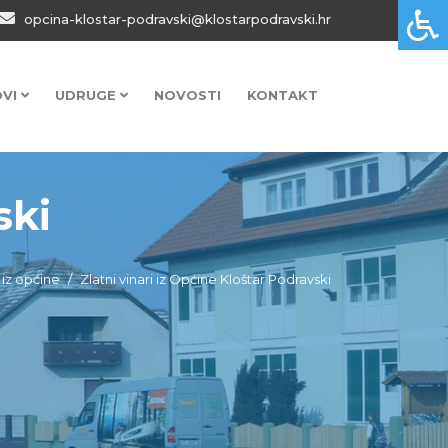
opcina-klostar-podravski@klostarpodravski.hr
OVI
UDRUGE
NOVOSTI
KONTAKT
ski
i iz općine
Zlatni vinari iz Općine Kloštar Podravski