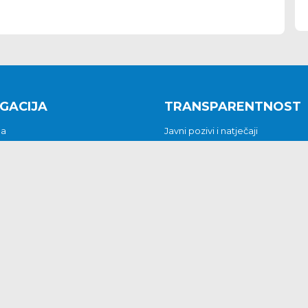
GACIJA
TRANSPARENTNOST
na
Javni pozivi i natječaji
a
Javna nabava
t
Javni pozivi i natječaji
Jedinstveni upravni odjel
be i predstavke
Općinsko vijeće
t
Općinski načelnik
Pritužbe i predstavke