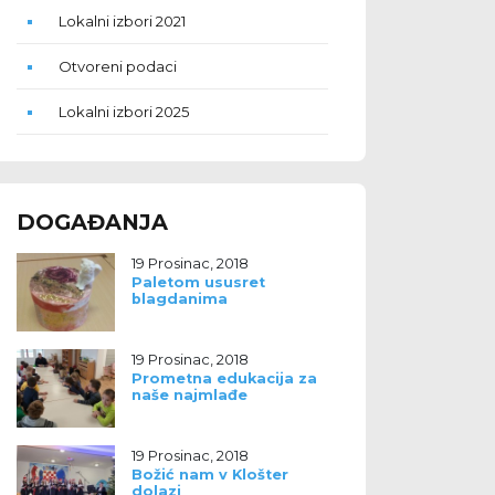
Lokalni izbori 2021
Otvoreni podaci
Lokalni izbori 2025
DOGAĐANJA
19 Prosinac, 2018
Paletom ususret
blagdanima
19 Prosinac, 2018
Prometna edukacija za
naše najmlađe
19 Prosinac, 2018
Božić nam v Klošter
dolazi