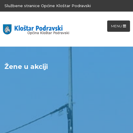
Službene stranice Općine Kloštar Podravski
MENU
Žene u akciji