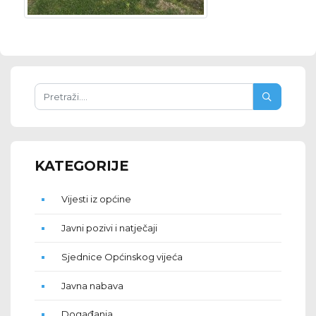
KATEGORIJE
Vijesti iz općine
Javni pozivi i natječaji
Sjednice Općinskog vijeća
Javna nabava
Događanja