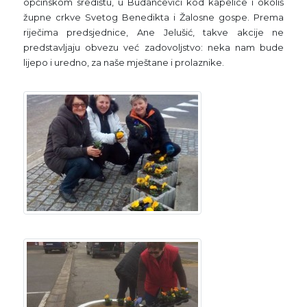
općinskom središtu, u Budančevici kod kapelice i okoliš
župne crkve Svetog Benedikta i Žalosne gospe. Prema
riječima predsjednice, Ane Jelušić, takve akcije ne
predstavljaju obvezu već zadovoljstvo: neka nam bude
lijepo i uredno, za naše mještane i prolaznike.