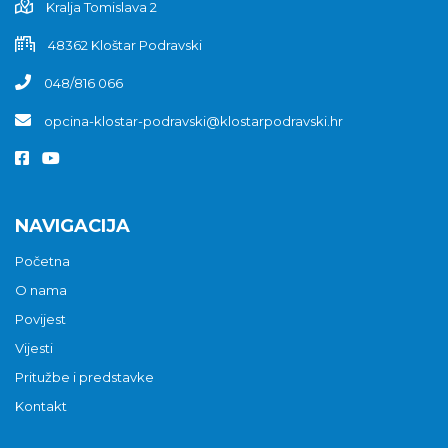
Kralja Tomislava 2
48362 Kloštar Podravski
048/816 066
opcina-klostar-podravski@klostarpodravski.hr
NAVIGACIJA
Početna
O nama
Povijest
Vijesti
Pritužbe i predstavke
Kontakt