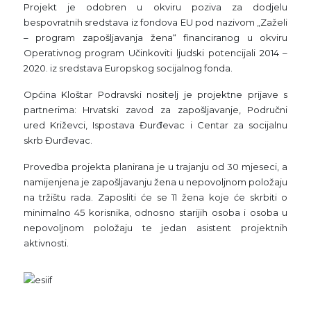
Projekt je odobren u okviru poziva za dodjelu
bespovratnih sredstava iz fondova EU pod nazivom „Zaželi
– program zapošljavanja žena“ financiranog u okviru
Operativnog program Učinkoviti ljudski potencijali 2014 –
2020. iz sredstava Europskog socijalnog fonda.
Općina Kloštar Podravski nositelj je projektne prijave s
partnerima: Hrvatski zavod za zapošljavanje, Područni
ured Križevci, Ispostava Đurđevac i Centar za socijalnu
skrb Đurđevac.
Provedba projekta planirana je u trajanju od 30 mjeseci, a
namijenjena je zapošljavanju žena u nepovoljnom položaju
na tržištu rada. Zaposliti će se 11 žena koje će skrbiti o
minimalno 45 korisnika, odnosno starijih osoba i osoba u
nepovoljnom položaju te jedan asistent projektnih
aktivnosti.