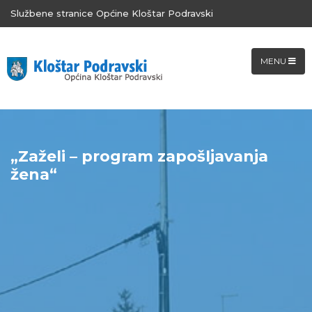
Službene stranice Općine Kloštar Podravski
MENU
„Zaželi – program zapošljavanja
žena“