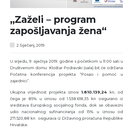
„Zaželi – program
zapošljavanja žena“
2 Siječanj, 2019
U srijedu, 9. siječnja 2019. godine s početkom u 11:00 sati u
Društvenom domu Kloštar Podravski (sala) bit će održana
Početna konferencija projekta “Posao i pomoć u
zajednici”.
Ukupna vrijednost projekta iznosi
1.810.139,24
kn, od
čega je 85% u iznosu od 1.538.618,35 kn osigurano iz
sredstava Europskog socijalnog fonda, dok se obavezni
udio nacionalnog sufinanciranja od 15% u iznosu od
271.520,88 kn osigurava iz Državnog proračuna Republike
Hrvatske.