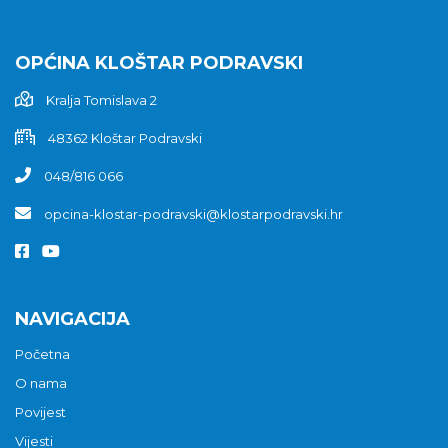
OPĆINA KLOŠTAR PODRAVSKI
Kralja Tomislava 2
48362 Kloštar Podravski
048/816 066
opcina-klostar-podravski@klostarpodravski.hr
NAVIGACIJA
Početna
O nama
Povijest
Vijesti