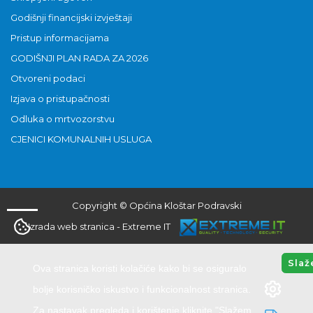
Godišnji financijski izvještaji
Pristup informacijama
GODIŠNJI PLAN RADA ZA 2026
Otvoreni podaci
Izjava o pristupačnosti
Odluka o mrtvozorstvu
CJENICI KOMUNALNIH USLUGA
Copyright © Općina Kloštar Podravski
Izrada web stranica
-
Extreme IT
Slaž
Ova stranica koristi kolačiće kako bi se osiguralo
bolje korisničko iskustvo i funkcionalnost stranica.
Za nastavak pregleda i korištenje kliknite "Slažem