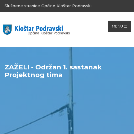
Službene stranice Općine Kloštar Podravski
MENU
ZAŽELI - Održan 1. sastanak
Projektnog tima