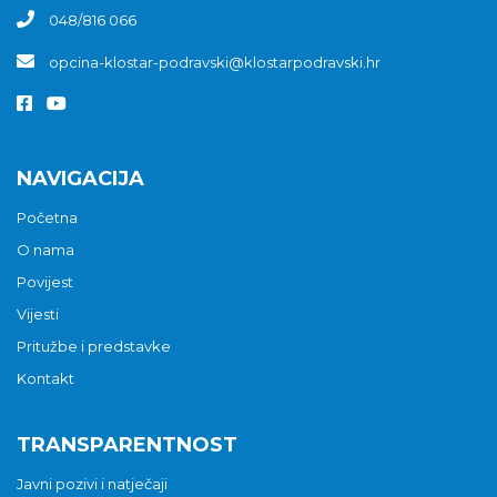
048/816 066
opcina-klostar-podravski@klostarpodravski.hr
NAVIGACIJA
Početna
O nama
Povijest
Vijesti
Pritužbe i predstavke
Kontakt
TRANSPARENTNOST
Javni pozivi i natječaji