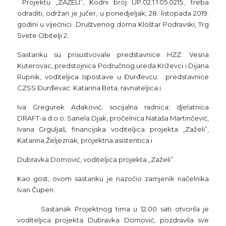
Projektu „ZAŽELI”, Kodni broj UP.02.1.1.05.0215., treba
odraditi, održan je jučer, u ponedjeljak, 28. listopada 2019.
godini u vijećnici Društvenog doma Kloštar Podravski, Trg
Svete Obitelji 2.
Sastanku su prisustvovale predstavnice HZZ: Vesna
Kuterovac, predstojnica Područnog ureda Križevci i Dijana
Rupnik, voditeljica Ispostave u Đurđevcu; predstavnice
CZSS Đurđevac: Katarina Birta, ravnateljica i
Iva Gregurek Adaković, socijalna radnica; djelatnica
DRAFT-a d.o.o. Sanela Djak, pročelnica Nataša Martinčević,
Ivana Grguljaš, financijska voditeljica projekta „Zaželi”,
Katarina Željeznak, projektna asistentica i
Dubravka Domović, voditeljica projekta „Zaželi”.
Kao gost, ovom sastanku je nazočio zamjenik načelnika
Ivan Čupen.
Sastanak Projektnog tima u 12.00 sati otvorila je
voditeljica projekta Dubravka Domović, pozdravila sve