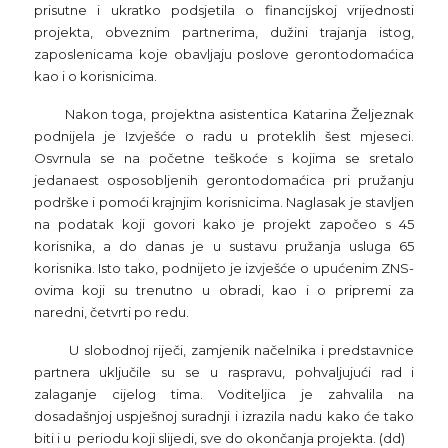
prisutne i ukratko podsjetila o financijskoj vrijednosti
projekta, obveznim partnerima, dužini trajanja istog,
zaposlenicama koje obavljaju poslove gerontodomaćica
kao i o korisnicima.
Nakon toga, projektna asistentica Katarina Željeznak
podnijela je Izvješće o radu u proteklih šest mjeseci.
Osvrnula se na početne teškoće s kojima se sretalo
jedanaest osposobljenih gerontodomaćica pri pružanju
podrške i pomoći krajnjim korisnicima. Naglasak je stavljen
na podatak koji govori kako je projekt započeo s 45
korisnika, a do danas je u sustavu pružanja usluga 65
korisnika. Isto tako, podnijeto je izvješće o upućenim ZNS-
ovima koji su trenutno u obradi, kao i o pripremi za
naredni, četvrti po redu.
U slobodnoj riječi, zamjenik načelnika i predstavnice
partnera uključile su se u raspravu, pohvaljujući rad i
zalaganje cijelog tima. Voditeljica je zahvalila na
dosadašnjoj uspješnoj suradnji i izrazila nadu kako će tako
biti i u periodu koji slijedi, sve do okončanja projekta. (dd)