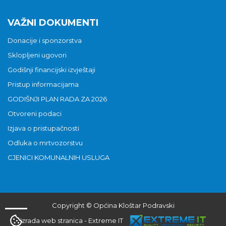
VAŽNI DOKUMENTI
Donacije i sponzorstva
Sklopljeni ugovori
Godišnji financijski izvještaji
Pristup informacijama
GODIŠNJI PLAN RADA ZA 2026
Otvoreni podaci
Izjava o pristupačnosti
Odluka o mrtvozorstvu
CJENICI KOMUNALNIH USLUGA
Copyright © Općina Kloštar Podravski
Izrada web stranica
-
Extreme IT