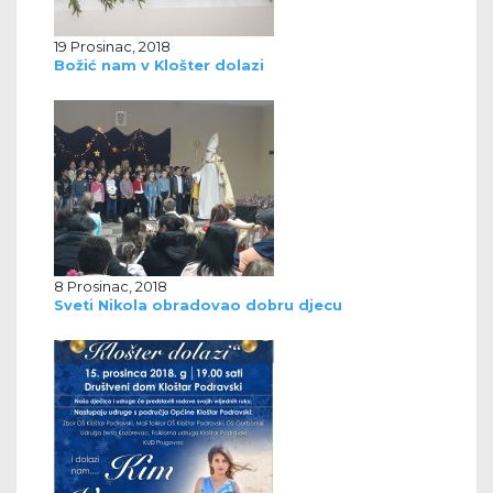
19 Prosinac, 2018
Božić nam v Klošter dolazi
8 Prosinac, 2018
Sveti Nikola obradovao dobru djecu