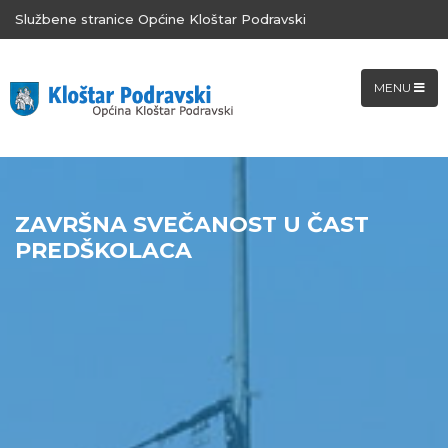
Službene stranice Općine Kloštar Podravski
MENU
ZAVRŠNA SVEČANOST U ČAST
PREDŠKOLACA