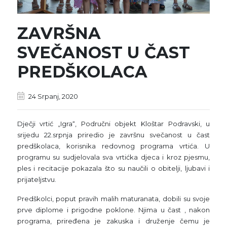
ZAVRŠNA
SVEČANOST U ČAST
PREDŠKOLACA
24 Srpanj, 2020
Dječji vrtić „Igra“, Područni objekt Kloštar Podravski, u
srijedu 22.srpnja priredio je završnu svečanost u čast
predškolaca, korisnika redovnog programa vrtića. U
programu su sudjelovala sva vrtićka djeca i kroz pjesmu,
ples i recitacije pokazala što su naučili o obitelji, ljubavi i
prijateljstvu.
Predškolci, poput pravih malih maturanata, dobili su svoje
prve diplome i prigodne poklone. Njima u čast , nakon
programa, priređena je zakuska i druženje čemu je