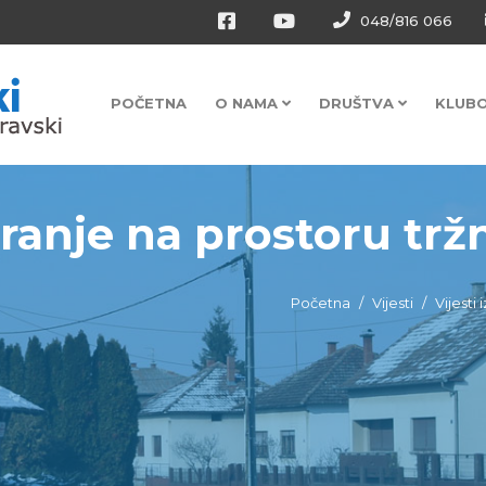
048/816 066
POČETNA
O NAMA
DRUŠTVA
KLUB
iranje na prostoru trž
Početna
Vijesti
Vijesti 