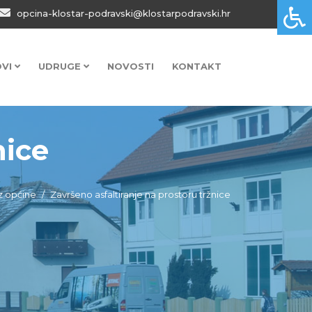
opcina-klostar-podravski@klostarpodravski.hr
OVI
UDRUGE
NOVOSTI
KONTAKT
nice
iz općine
Završeno asfaltiranje na prostoru tržnice