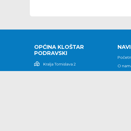
OPĆINA KLOŠTAR
NAVI
PODRAVSKI
Počet
Kralja Tomislava 2
O nam
Povijes
48362 Kloštar Podravski
Vijesti
048/816 066
Prituž
opcina-klostar-
Kontak
podravski@klostarpodravski.hr