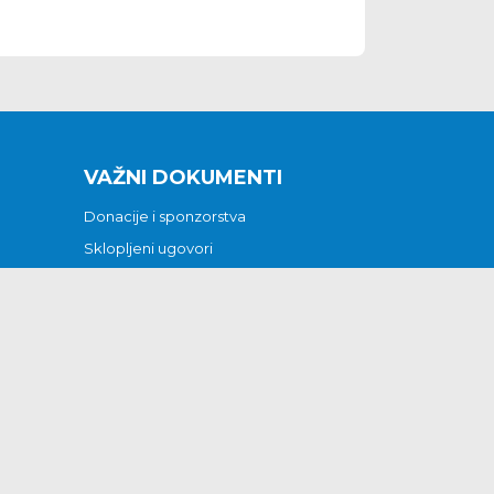
VAŽNI DOKUMENTI
Donacije i sponzorstva
Sklopljeni ugovori
Godišnji financijski izvještaji
Pristup informacijama
GODIŠNJI PLAN RADA ZA 2026
Otvoreni podaci
Izjava o pristupačnosti
Odluka o mrtvozorstvu
CJENICI KOMUNALNIH USLUGA