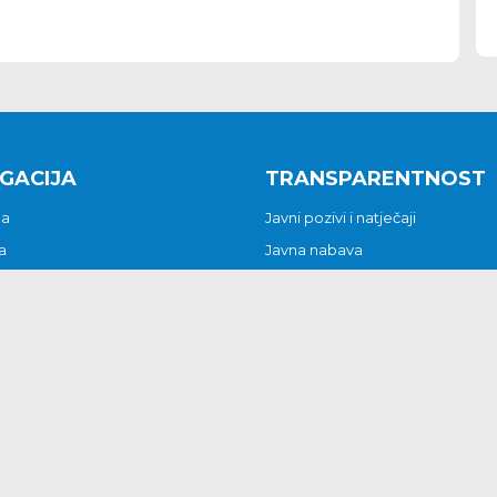
GACIJA
TRANSPARENTNOST
na
Javni pozivi i natječaji
a
Javna nabava
t
Javni pozivi i natječaji
Jedinstveni upravni odjel
be i predstavke
Općinsko vijeće
t
Općinski načelnik
Pritužbe i predstavke