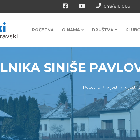
048/816 066
POČETNA
O NAMA
DRUŠTVA
KLUB
NIKA SINIŠE PAVLO
Početna
Vijesti
Vijesti 