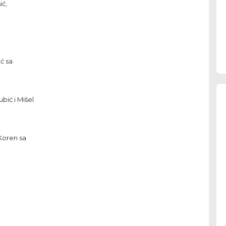
ić,
ć sa
bić i Mišel
Koren sa