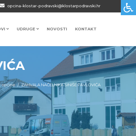
opcina-klostar-podravski@klostarpodravski.hr
OVI
UDRUGE
NOVOSTI
KONTAKT
VIĆA
iz općine
ZAHVALA NAČELNIKA SINIŠE PAVLOVIĆA