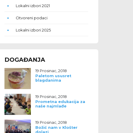
Lokalni izbori 2021
Otvoreni podaci
Lokalni izbori 2025
DOGAĐANJA
19 Prosinac, 2018
Paletom ususret
blagdanima
19 Prosinac, 2018
Prometna edukacija za
naše najmlađe
19 Prosinac, 2018
Božić nam v Klošter
dolazi