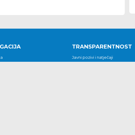
GACIJA
TRANSPARENTNOST
na
Javni pozivi i natječaji
a
Javna nabava
t
Javni pozivi i natječaji
Jedinstveni upravni odjel
be i predstavke
Općinsko vijeće
t
Općinski načelnik
Pritužbe i predstavke