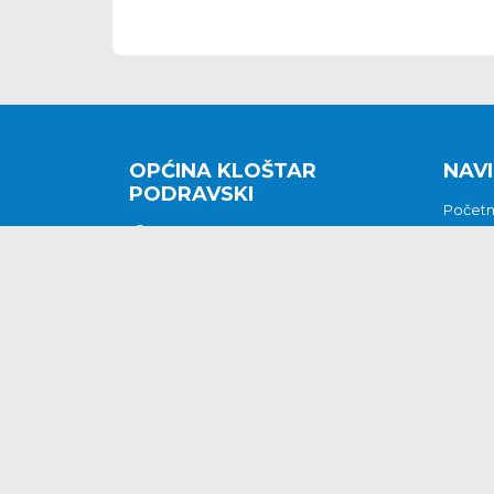
OPĆINA KLOŠTAR
NAVI
PODRAVSKI
Počet
Kralja Tomislava 2
O nam
Povijes
48362 Kloštar Podravski
Vijesti
048/816 066
Prituž
opcina-klostar-
Kontak
podravski@klostarpodravski.hr