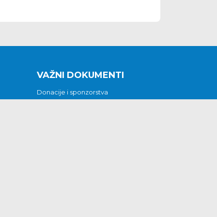
VAŽNI DOKUMENTI
Donacije i sponzorstva
Sklopljeni ugovori
Godišnji financijski izvještaji
Pristup informacijama
GODIŠNJI PLAN RADA ZA 2026
Otvoreni podaci
Izjava o pristupačnosti
Odluka o mrtvozorstvu
CJENICI KOMUNALNIH USLUGA