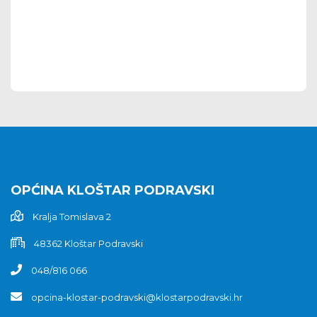
OPĆINA KLOŠTAR PODRAVSKI
Kralja Tomislava 2
48362 Kloštar Podravski
048/816 066
opcina-klostar-podravski@klostarpodravski.hr