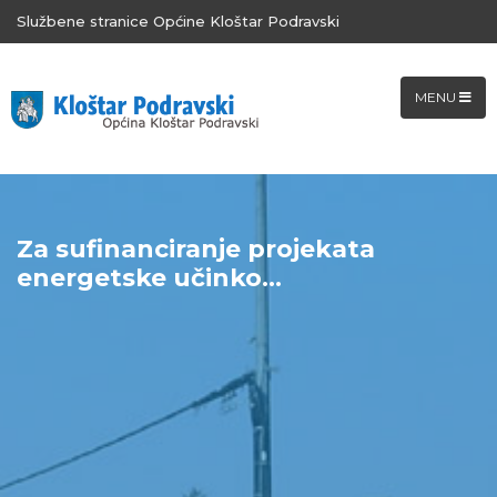
Službene stranice Općine Kloštar Podravski
MENU
Za sufinanciranje projekata
energetske učinko...