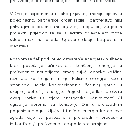
proizvodnje i prerade hrane, pića i duhanskih proizvoda.
Važno je napomenuti i kako prijavitelji moraju djelovati
pojedinačno, partnerske organizacije i partnerstvo nisu
prihvatljivi, a potencijalni prijavitelji mogu prijaviti jedan
projektni prijedlog te se s jednim prijaviteljem može
sklopiti maksimalno jedan Ugovor o dodjeli bespovratnih
sredstava.
Pozivom se želi poduprijeti ostvarenje energetskih ušteda
kroz povećanje učinkovitosti korištenja energije u
proizvodnim industrijama, omogućujući jednake količine
rezultata korištenjem manje količine energije, kao i
smanjenje udjela konvencionalnih (fosilnih) goriva u
ukupnoj potrošnji energije. Projektni prijedlozi u okviru
ovog Poziva uz mjere energetske učinkovitosti i/ili
ugradnje opreme za korištenje OIE u proizvodnim
pogonima mogu uključivati i mjere energetske obnove
zgrada koje su povezane s proizvodnim procesima
industrijske i/ili proizvodno – gospodarske namjene.