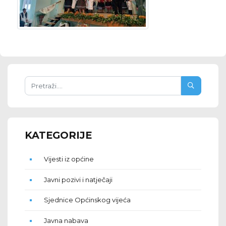
KATEGORIJE
Vijesti iz općine
Javni pozivi i natječaji
Sjednice Općinskog vijeća
Javna nabava