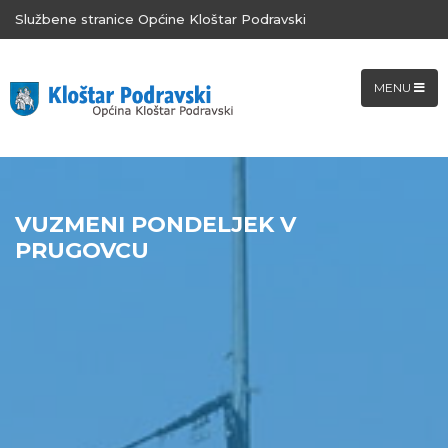
Službene stranice Općine Kloštar Podravski
MENU
VUZMENI PONDELJEK V
PRUGOVCU