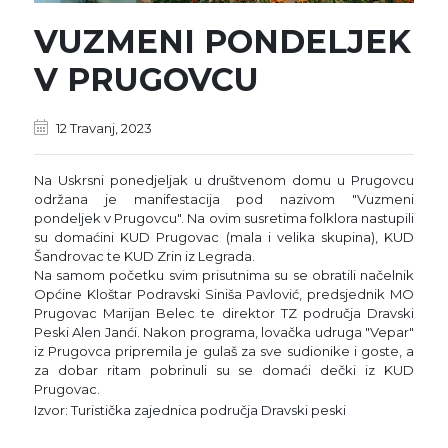
VUZMENI PONDELJEK
V PRUGOVCU
12 Travanj, 2023
Na Uskrsni ponedjeljak u društvenom domu u Prugovcu
održana je manifestacija pod nazivom "Vuzmeni
pondeljek v Prugovcu". Na ovim susretima folklora nastupili
su domaćini KUD Prugovac (mala i velika skupina), KUD
Šandrovac te KUD Zrin iz Legrada.
Na samom početku svim prisutnima su se obratili načelnik
Općine Kloštar Podravski Siniša Pavlović, predsjednik MO
Prugovac Marijan Belec te direktor TZ područja Dravski
Peski Alen Janći. Nakon programa,
lovačka udruga "Vepar"
iz Prugovca pripremila je gulaš za sve sudionike i goste, a
za dobar ritam pobrinuli su se domaći dečki iz KUD
Prugovac.
Izvor: Turistička zajednica područja Dravski peski