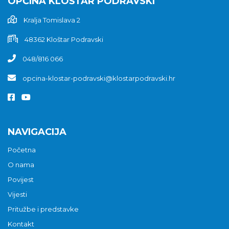
OPĆINA KLOŠTAR PODRAVSKI
Kralja Tomislava 2
48362 Kloštar Podravski
048/816 066
opcina-klostar-podravski@klostarpodravski.hr
NAVIGACIJA
Početna
O nama
Povijest
Vijesti
Pritužbe i predstavke
Kontakt