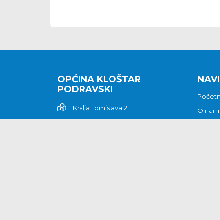
OPĆINA KLOŠTAR
NAVI
PODRAVSKI
Počet
Kralja Tomislava 2
O nam
Povijes
48362 Kloštar Podravski
Vijesti
048/816 066
Prituž
opcina-klostar-
Kontak
podravski@klostarpodravski.hr