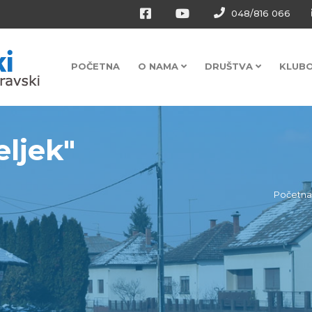
048/816 066
POČETNA
O NAMA
DRUŠTVA
KLUB
ljek"
Početna