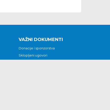
VAŽNI DOKUMENTI
Donacije i sponzorstva
Sklopljeni ugovori
Godišnji financijski izvještaji
Pristup informacijama
GODIŠNJI PLAN RADA ZA 2026
Otvoreni podaci
Izjava o pristupačnosti
Odluka o mrtvozorstvu
CJENICI KOMUNALNIH USLUGA