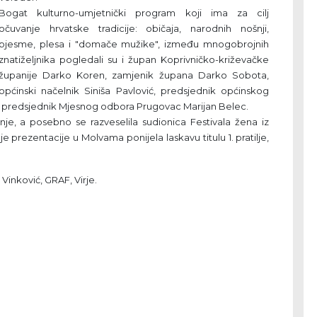
Bogat kulturno-umjetnički program koji ima za cilj
očuvanje hrvatske tradicije: običaja, narodnih nošnji,
pjesme, plesa i "domače mužike", između mnogobrojnih
znatiželjnika pogledali su i župan Koprivničko-križevačke
županije Darko Koren, zamjenik župana Darko Sobota,
općinski načelnik Siniša Pavlović, predsjednik općinskog
 i predsjednik Mjesnog odbora Prugovac Marijan Belec.
e, a posebno se razveselila sudionica Festivala žena iz
e prezentacije u Molvama ponijela laskavu titulu 1. pratilje,
Vinković, GRAF, Virje.