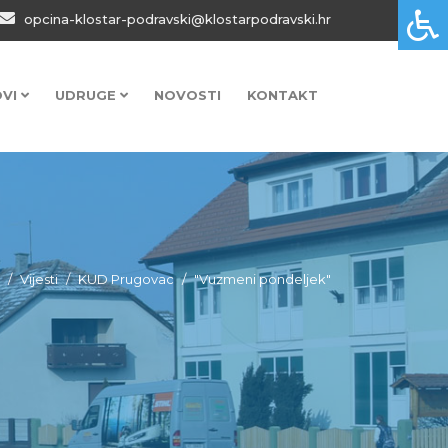
opcina-klostar-podravski@klostarpodravski.hr
OVI
UDRUGE
NOVOSTI
KONTAKT
Vijesti
KUD Prugovac
"Vuzmeni pondeljek"