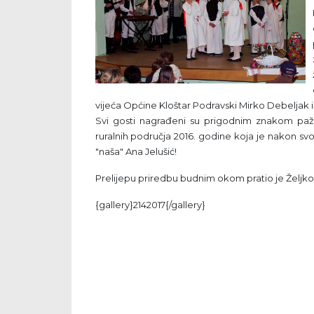
vijeća Općine Kloštar Podravski Mirko Debeljak
Svi gosti nagrađeni su prigodnim znakom pažnj
ruralnih područja 2016. godine koja je nakon svoj
"naša" Ana Jelušić!
Prelijepu priredbu budnim okom pratio je Željko 
{gallery}2142017{/gallery}