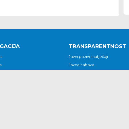
GACIJA
TRANSPARENTNOST
na
Javni pozivi i natječaji
a
Javna nabava
t
Javni pozivi i natječaji
Jedinstveni upravni odjel
be i predstavke
Općinsko vijeće
t
Općinski načelnik
Pritužbe i predstavke