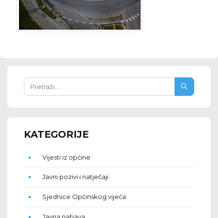
KATEGORIJE
Vijesti iz općine
Javni pozivi i natječaji
Sjednice Općinskog vijeća
Javna nabava