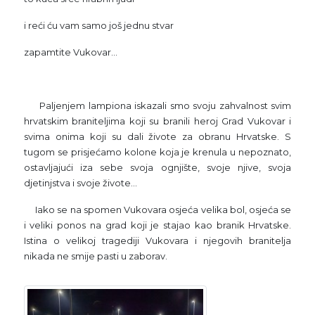
i reći ću vam samo još jednu stvar
zapamtite Vukovar…
Paljenjem lampiona iskazali smo svoju zahvalnost svim
hrvatskim braniteljima koji su branili heroj Grad Vukovar i
svima onima koji su dali živote za obranu Hrvatske. S
tugom se prisjećamo kolone koja je krenula u nepoznato,
ostavljajući iza sebe svoja ognjište, svoje njive, svoja
djetinjstva i svoje živote…
Iako se na spomen Vukovara osjeća velika bol, osjeća se
i veliki ponos na grad koji je stajao kao branik Hrvatske.
Istina o velikoj tragediji Vukovara i njegovih branitelja
nikada ne smije pasti u zaborav.