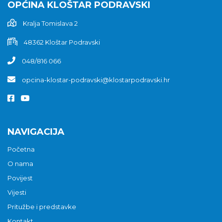
OPĆINA KLOŠTAR PODRAVSKI
Kralja Tomislava 2
48362 Kloštar Podravski
048/816 066
opcina-klostar-podravski@klostarpodravski.hr
NAVIGACIJA
Početna
O nama
Povijest
Vijesti
Pritužbe i predstavke
Kontakt