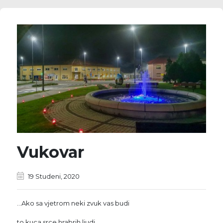
Vukovar
19 Studeni, 2020
…Ako sa vjetrom neki zvuk vas budi
to kuca srce hrabrih ljudi