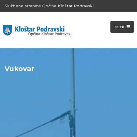
Službene stranice Općine Kloštar Podravski
MENU
Vukovar