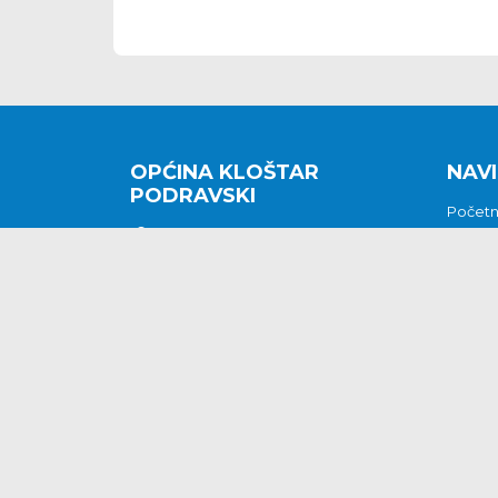
OPĆINA KLOŠTAR
NAVI
PODRAVSKI
Počet
Kralja Tomislava 2
O nam
Povijes
48362 Kloštar Podravski
Vijesti
048/816 066
Prituž
opcina-klostar-
Kontak
podravski@klostarpodravski.hr