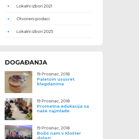
Lokalni izbori 2021
Otvoreni podaci
Lokalni izbori 2025
DOGAĐANJA
19 Prosinac, 2018
Paletom ususret
blagdanima
19 Prosinac, 2018
Prometna edukacija za
naše najmlađe
19 Prosinac, 2018
Božić nam v Klošter
dolazi