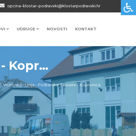
opcina-klostar-podravski@klostarpodravski.hr
OVI
UDRUGE
NOVOSTI
KONTAKT
- Kopr...
Vozni red - Linija - Podravske Sesvete - Koprivnica