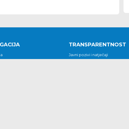
GACIJA
TRANSPARENTNOST
na
Javni pozivi i natječaji
a
Javna nabava
t
Javni pozivi i natječaji
Jedinstveni upravni odjel
be i predstavke
Općinsko vijeće
t
Općinski načelnik
Pritužbe i predstavke