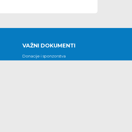
VAŽNI DOKUMENTI
Donacije i sponzorstva
Sklopljeni ugovori
Godišnji financijski izvještaji
Pristup informacijama
GODIŠNJI PLAN RADA ZA 2026
Otvoreni podaci
Izjava o pristupačnosti
Odluka o mrtvozorstvu
CJENICI KOMUNALNIH USLUGA