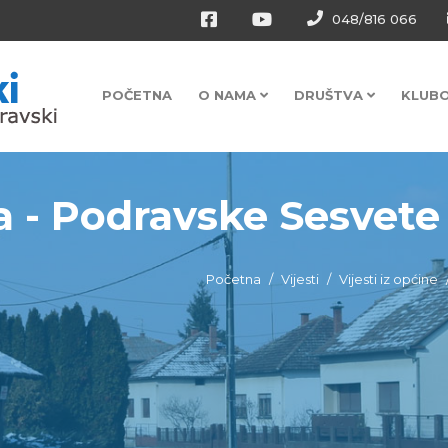
048/816 066
POČETNA
O NAMA
DRUŠTVA
KLUB
ja - Podravske Sesvete 
Početna
Vijesti
Vijesti iz općine