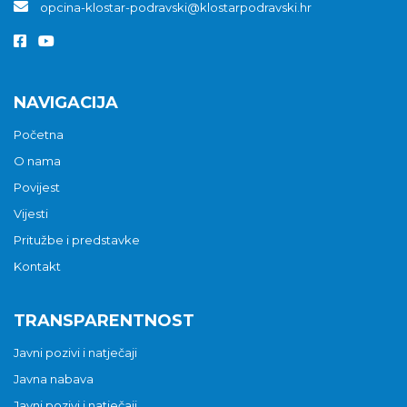
opcina-klostar-podravski@klostarpodravski.hr
NAVIGACIJA
Početna
O nama
Povijest
Vijesti
Pritužbe i predstavke
Kontakt
TRANSPARENTNOST
Javni pozivi i natječaji
Javna nabava
Javni pozivi i natječaji