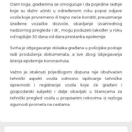
Osim toga, građanima se omogućuje i da pojedine radnje
koje su dužni učiniti u određenom roku poput odjave
vozila koje privremeno ili trajno neće koristiti, preuzimanje
izrađene vozačke dozvole, obavljanje izvanrednog
nadzornog pregleda i dr., mogu poduzeti također u roku
od najdulje 30 dana od dana prestanka epidemije.
Svrha je izbjegavanje dolaska građana u policijske postaje
radi produženja dokumenata, a sve zbog izbjegavanja
širenja epidemije koronavirusa.
Važno je istaknuti prijedlogom dopuna nije obuhvaćen
tehnički aspekt vozila odnosno ispitivanje tehničke
ispravnosti i registracije vozila koje će građani i
gospodarski subjekti i dalje obavljati u Stanicama za
tehnički pregled vozila u propisanim rokovima iz razloga
sigurnosti prometa na cestama.