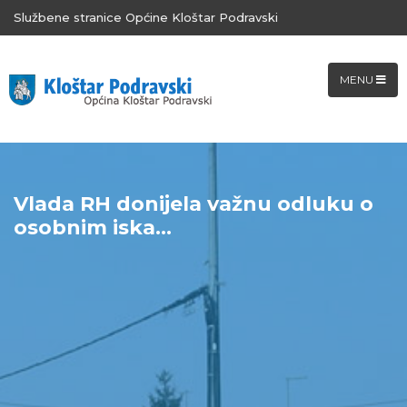
Službene stranice Općine Kloštar Podravski
MENU
Vlada RH donijela važnu odluku o
osobnim iska...