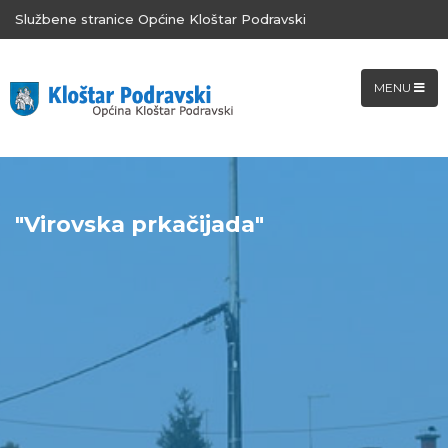
Službene stranice Općine Kloštar Podravski
MENU
"Virovska prkačijada"