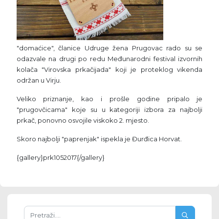
"domaćice", članice Udruge žena Prugovac rado su se
odazvale na drugi po redu Međunarodni festival izvornih
kolača "Virovska prkačijada" koji je proteklog vikenda
održan u Virju.
Veliko priznanje, kao i prošle godine pripalo je
"prugovčicama" koje su u kategoriji izbora za najbolji
prkač, ponovno osvojile viskoko 2. mjesto.
Skoro najbolji "paprenjak" ispekla je Đurđica Horvat.
{gallery}prk1052017{/gallery}