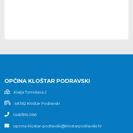
OPĆINA KLOŠTAR PODRAVSKI
Kralja Tomislava 2
48362 Kloštar Podravski
048/816 066
opcina-klostar-podravski@klostarpodravski.hr