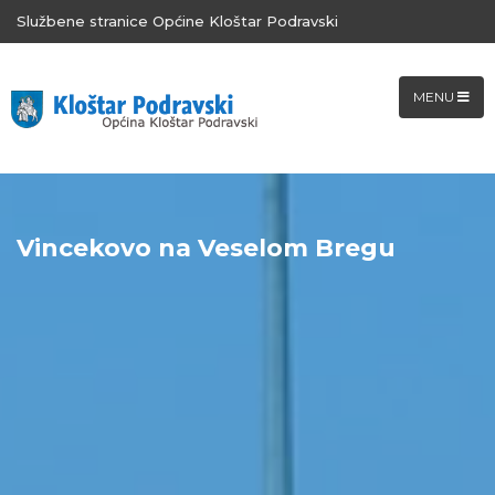
Službene stranice Općine Kloštar Podravski
MENU
Vincekovo na Veselom Bregu