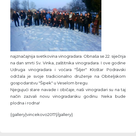
najznačajnija svetkovina vinogradara. Obnaša se 22. siječnja
na dan smrti Sv. Vinka, zaštitnika vinogradara. I ove godine
Udruga vinogradara i voćara "Šiljer" Kloštar Podravski
održala je svoje tradicionalno druženje na Obiteljskom
gospodarstvu "Šipek" u Veselom bregu.
Njegujući stare navade i običaje, naši vinogradari su na taj
način zazvali novu vinogradarsku godinu. Neka bude
plodna i rodna!
{gallery}vincekovo2017{/gallery}