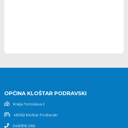
OPĆINA KLOŠTAR PODRAVSKI
Kralja Tomislava 2
48362 Kloštar Podravski
048/816 066