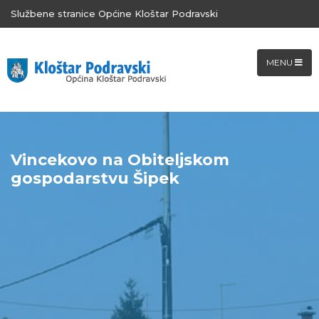
Službene stranice Općine Kloštar Podravski
MENU
Vincekovo na Obiteljskom
gospodarstvu Šipek