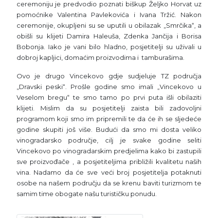
ceremoniju je predvodio poznati biškup Željko Horvat uz
pomoćnike Valentina Pavlekovića i Ivana Tržić. Nakon
ceremonije, okupljeni su se uputili u obilazak „Smrčika“, a
obišli su klijeti Damira Haleuša, Zdenka Jančija i Borisa
Bobonja. Iako je vani bilo hladno, posjetitelji su uživali u
dobroj kapljici, domaćim proizvodima i tamburašima.
Ovo je drugo Vincekovo gdje sudjeluje TZ područja
„Dravski peski“. Prošle godine smo imali „Vincekovo u
Veselom bregu“ te smo tamo po prvi puta išli obilaziti
klijeti. Mislim da su posjetitelji zaista bili zadovoljni
programom koji smo im pripremili te da će ih se sljedeće
godine skupiti još više. Budući da smo mi dosta veliko
vinogradarsko područje, cilj je svake godine seliti
Vincekovo po vinogradarskim predjelima kako bi zastupili
sve proizvođače , a posjetiteljima približili kvalitetu naših
vina. Nadamo da će sve veći broj posjetitelja potaknuti
osobe na našem području da se krenu baviti turizmom te
samim time obogate našu turističku ponudu.