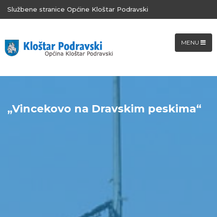
Službene stranice Općine Kloštar Podravski
MENU
„Vincekovo na Dravskim peskima“