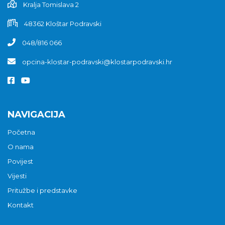
Kralja Tomislava 2
48362 Kloštar Podravski
048/816 066
opcina-klostar-podravski@klostarpodravski.hr
NAVIGACIJA
Početna
O nama
Povijest
Vijesti
Pritužbe i predstavke
Kontakt