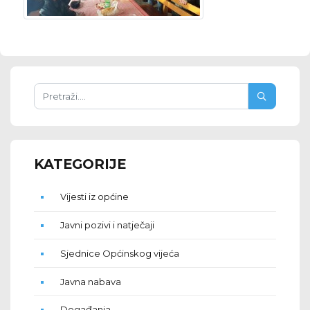
KATEGORIJE
Vijesti iz općine
Javni pozivi i natječaji
Sjednice Općinskog vijeća
Javna nabava
Događanja