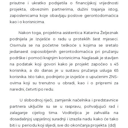
prisutne i ukratko podsjetila o financijskoj vrijednosti
projekta, obveznim partnerima, dužini trajanja istog,
zaposlenicama koje obavljaju poslove gerontodomaćica
kao i o korisnicima.
Nakon toga, projektna asistentica Katarina Željeznak
podnijela je Izvješće o radu u proteklih šest mjeseci.
Osvrnula se na početne teškoće s kojima se sretalo
jedanaest osposobljenih gerontodomaćica pri pružanju
podrške i pomoći krajnjim korisnicima. Naglasak je stavljen
na podatak koji govori kako je projekt započeo s 45
korisnika, a do danas je u sustavu pružanja usluga 65
korisnika. Isto tako, podnijeto je izvješće o upućenim ZNS-
ovima koji su trenutno u obradi, kao i o pripremi za
naredni, četvrti po redu.
U slobodnoj riječi, zamjenik načelnika i predstavnice
partnera uključile su se u raspravu, pohvaljujući rad i
zalaganje cijelog tima. Voditeljica je zahvalila na
dosadašnjoj uspješnoj suradnji i izrazila nadu kako će tako
biti i u periodu koji slijedi, sve do okončanja projekta. (dd)