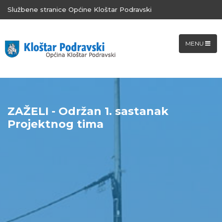
Službene stranice Općine Kloštar Podravski
MENU
ZAŽELI - Održan 1. sastanak
Projektnog tima