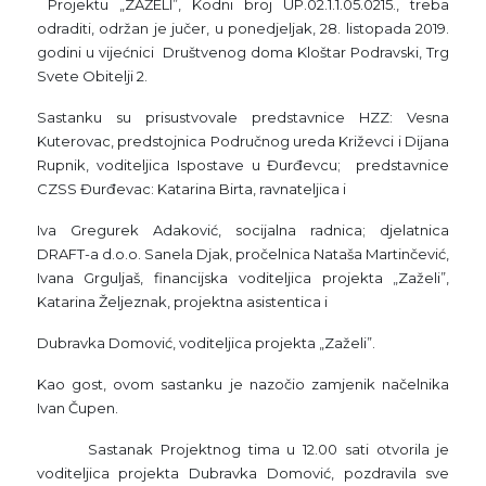
Projektu „ZAŽELI”, Kodni broj UP.02.1.1.05.0215., treba
odraditi, održan je jučer, u ponedjeljak, 28. listopada 2019.
godini u vijećnici Društvenog doma Kloštar Podravski, Trg
Svete Obitelji 2.
Sastanku su prisustvovale predstavnice HZZ: Vesna
Kuterovac, predstojnica Područnog ureda Križevci i Dijana
Rupnik, voditeljica Ispostave u Đurđevcu; predstavnice
CZSS Đurđevac: Katarina Birta, ravnateljica i
Iva Gregurek Adaković, socijalna radnica; djelatnica
DRAFT-a d.o.o. Sanela Djak, pročelnica Nataša Martinčević,
Ivana Grguljaš, financijska voditeljica projekta „Zaželi”,
Katarina Željeznak, projektna asistentica i
Dubravka Domović, voditeljica projekta „Zaželi”.
Kao gost, ovom sastanku je nazočio zamjenik načelnika
Ivan Čupen.
Sastanak Projektnog tima u 12.00 sati otvorila je
voditeljica projekta Dubravka Domović, pozdravila sve