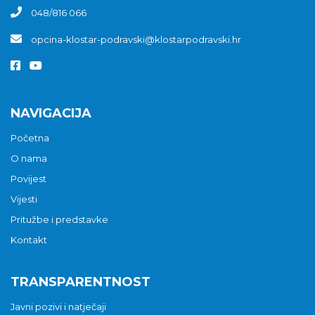
048/816 066
opcina-klostar-podravski@klostarpodravski.hr
NAVIGACIJA
Početna
O nama
Povijest
Vijesti
Pritužbe i predstavke
Kontakt
TRANSPARENTNOST
Javni pozivi i natječaji