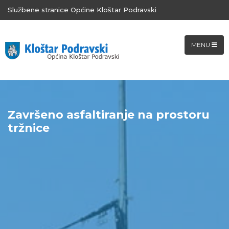
Službene stranice Općine Kloštar Podravski
MENU
Završeno asfaltiranje na prostoru
tržnice