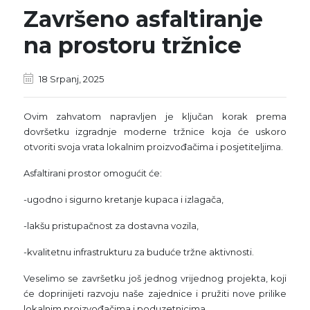
Završeno asfaltiranje
na prostoru tržnice
18 Srpanj, 2025
Ovim zahvatom napravljen je ključan korak prema
dovršetku izgradnje moderne tržnice koja će uskoro
otvoriti svoja vrata lokalnim proizvođačima i posjetiteljima.
Asfaltirani prostor omogućit će:
-ugodno i sigurno kretanje kupaca i izlagača,
-lakšu pristupačnost za dostavna vozila,
-kvalitetnu infrastrukturu za buduće tržne aktivnosti.
Veselimo se završetku još jednog vrijednog projekta, koji
će doprinijeti razvoju naše zajednice i pružiti nove prilike
lokalnim proizvođačima i poduzetnicima.