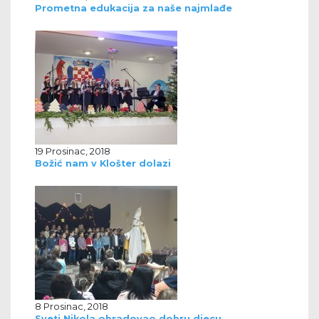
Prometna edukacija za naše najmlađe
19 Prosinac, 2018
Božić nam v Klošter dolazi
8 Prosinac, 2018
Sveti Nikola obradovao dobru djecu