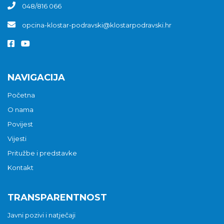
048/816 066
opcina-klostar-podravski@klostarpodravski.hr
NAVIGACIJA
Početna
O nama
Povijest
Vijesti
Pritužbe i predstavke
Kontakt
TRANSPARENTNOST
Javni pozivi i natječaji