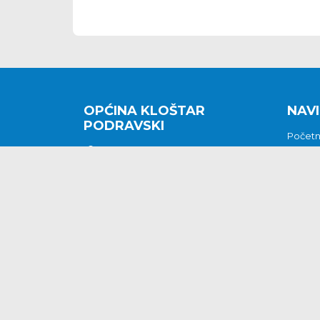
OPĆINA KLOŠTAR
NAVI
PODRAVSKI
Počet
Kralja Tomislava 2
O nam
Povijes
48362 Kloštar Podravski
Vijesti
048/816 066
Prituž
opcina-klostar-
Kontak
podravski@klostarpodravski.hr