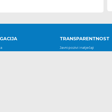
GACIJA
TRANSPARENTNOST
na
Javni pozivi i natječaji
a
Javna nabava
t
Javni pozivi i natječaji
Jedinstveni upravni odjel
be i predstavke
Općinsko vijeće
t
Općinski načelnik
Pritužbe i predstavke