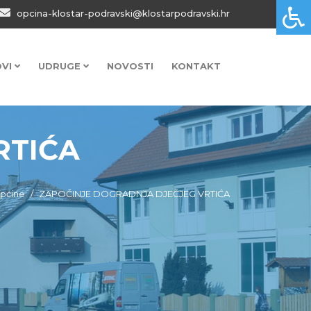
opcina-klostar-podravski@klostarpodravski.hr
OVI
UDRUGE
NOVOSTI
KONTAKT
RTIĆA
 općine
ZAPOČINJE DOGRADNJA DJEČJEG VRTIĆA