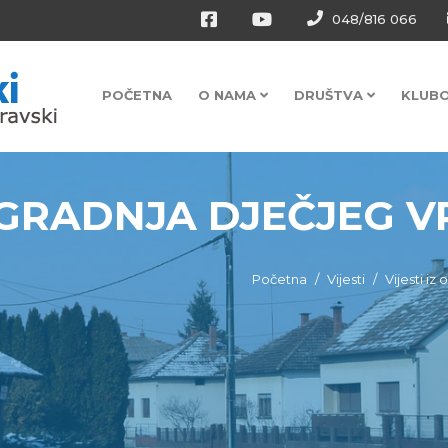
048/816 066
POČETNA
O NAMA
DRUŠTVA
KLUB
GRADNJA DJEČJEG V
Početna
Vijesti
Vijesti iz