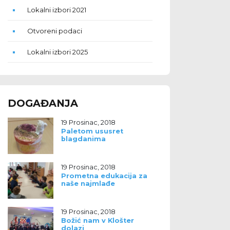
Lokalni izbori 2021
Otvoreni podaci
Lokalni izbori 2025
DOGAĐANJA
19 Prosinac, 2018
Paletom ususret
blagdanima
19 Prosinac, 2018
Prometna edukacija za
naše najmlađe
19 Prosinac, 2018
Božić nam v Klošter
dolazi