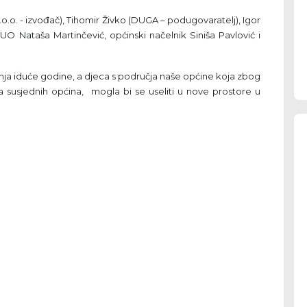
.o.o. - izvođač), Tihomir Živko (DUGA – podugovaratelj), Igor
JUO Nataša Martinčević, općinski načelnik Siniša Pavlović i
pnja iduće godine, a djeca s područja naše općine koja zbog
a susjednih općina, mogla bi se useliti u nove prostore u