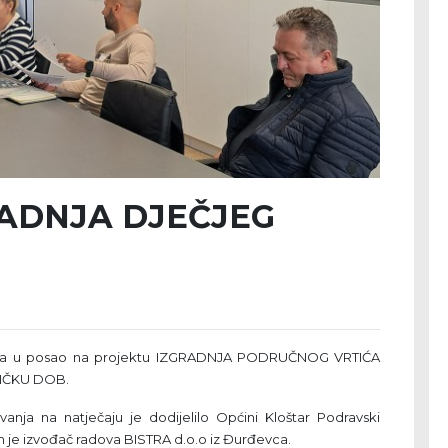
ADNJA DJEČJEG
enja u posao na projektu IZGRADNJA PODRUČNOG VRTIĆA
LIČKU DOB.
vanja na natječaju je dodijelilo Općini Kloštar Podravski
 je izvođač radova BISTRA d.o.o iz Đurđevca.