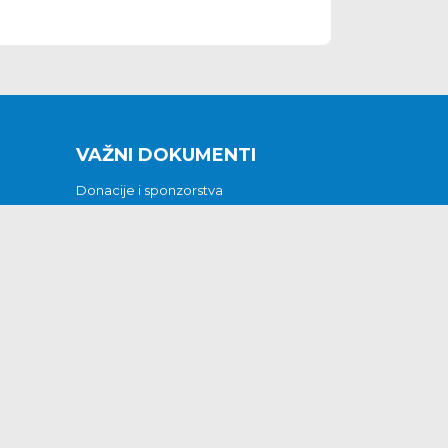
VAŽNI DOKUMENTI
Donacije i sponzorstva
Sklopljeni ugovori
Godišnji financijski izvještaji
Pristup informacijama
GODIŠNJI PLAN RADA ZA 2026
Otvoreni podaci
Izjava o pristupačnosti
Odluka o mrtvozorstvu
CJENICI KOMUNALNIH USLUGA