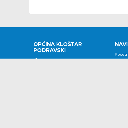
OPĆINA KLOŠTAR
NAVI
PODRAVSKI
Počet
Kralja Tomislava 2
O nam
Povijes
48362 Kloštar Podravski
Vijesti
048/816 066
Prituž
opcina-klostar-
Kontak
podravski@klostarpodravski.hr