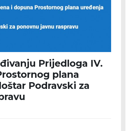
ivanju Prijedloga IV.
Prostornog plana
oštar Podravski za
pravu