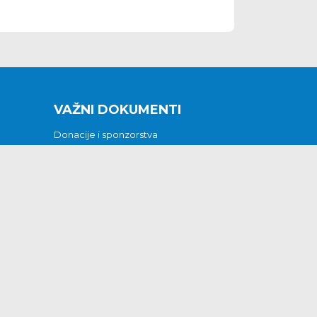
VAŽNI DOKUMENTI
Donacije i sponzorstva
Sklopljeni ugovori
Godišnji financijski izvještaji
Pristup informacijama
GODIŠNJI PLAN RADA ZA 2026
Otvoreni podaci
Izjava o pristupačnosti
Odluka o mrtvozorstvu
CJENICI KOMUNALNIH USLUGA