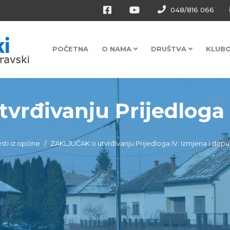
048/816 066
POČETNA
O NAMA
DRUŠTVA
KLUB
rđivanju Prijedloga I
esti iz općine
ZAKLJUČAK o utvrđivanju Prijedloga IV. Izmjena i dop