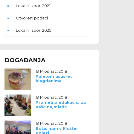
Lokalni izbori 2021
Otvoreni podaci
Lokalni izbori 2025
DOGAĐANJA
19 Prosinac, 2018
Paletom ususret
blagdanima
19 Prosinac, 2018
Prometna edukacija za
naše najmlađe
19 Prosinac, 2018
Božić nam v Klošter
dolazi