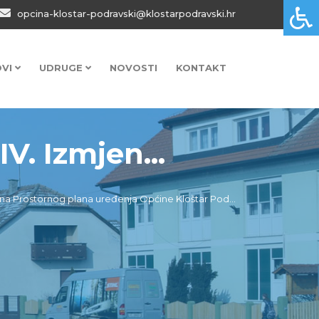
opcina-klostar-podravski@klostarpodravski.hr
OVI
UDRUGE
NOVOSTI
KONTAKT
V. Izmjen...
una Prostornog plana uređenja Općine Kloštar Pod...