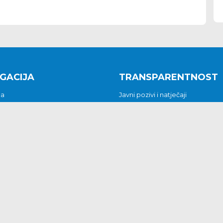
GACIJA
TRANSPARENTNOST
na
Javni pozivi i natječaji
a
Javna nabava
t
Javni pozivi i natječaji
Jedinstveni upravni odjel
be i predstavke
Općinsko vijeće
t
Općinski načelnik
Pritužbe i predstavke