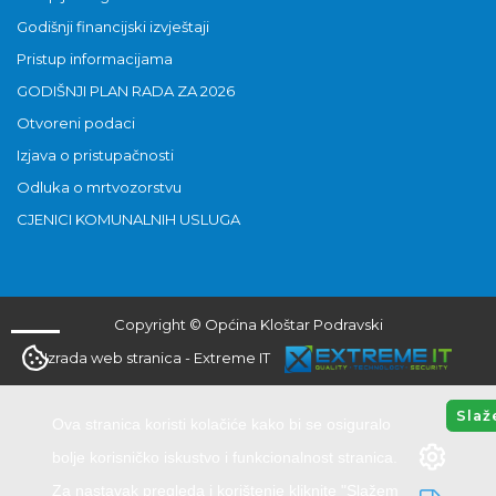
Godišnji financijski izvještaji
Pristup informacijama
GODIŠNJI PLAN RADA ZA 2026
Otvoreni podaci
Izjava o pristupačnosti
Odluka o mrtvozorstvu
CJENICI KOMUNALNIH USLUGA
Copyright © Općina Kloštar Podravski
Izrada web stranica
-
Extreme IT
Slaž
Ova stranica koristi kolačiće kako bi se osiguralo
bolje korisničko iskustvo i funkcionalnost stranica.
Za nastavak pregleda i korištenje kliknite "Slažem