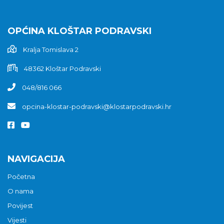
OPĆINA KLOŠTAR PODRAVSKI
Kralja Tomislava 2
48362 Kloštar Podravski
048/816 066
opcina-klostar-podravski@klostarpodravski.hr
NAVIGACIJA
Početna
O nama
Povijest
Vijesti