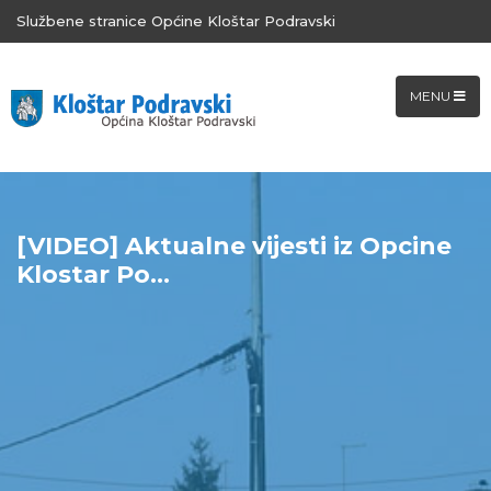
Službene stranice Općine Kloštar Podravski
MENU
[VIDEO] Aktualne vijesti iz Opcine
Klostar Po...