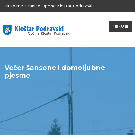
Službene stranice Općine Kloštar Podravski
MENU
Večer šansone i domoljubne
pjesme