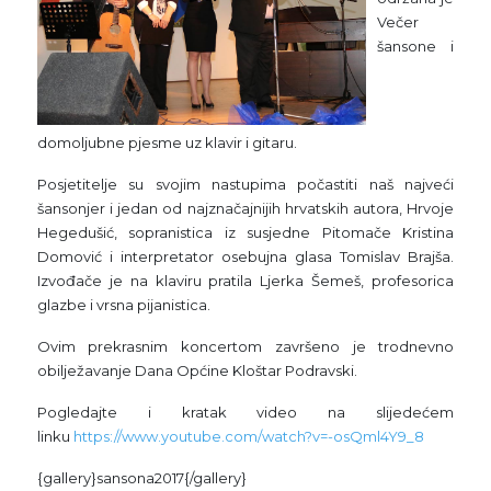
Večer
šansone i
domoljubne pjesme uz klavir i gitaru.
Posjetitelje su svojim nastupima počastiti naš najveći
šansonjer i jedan od najznačajnijih hrvatskih autora, Hrvoje
Hegedušić, sopranistica iz susjedne Pitomače Kristina
Domović i interpretator osebujna glasa Tomislav Brajša.
Izvođače je na klaviru pratila Ljerka Šemeš, profesorica
glazbe i vrsna pijanistica.
Ovim prekrasnim koncertom završeno je trodnevno
obilježavanje Dana Općine Kloštar Podravski.
Pogledajte i kratak video na slijedećem
linku
https://www.youtube.com/watch?v=-osQml4Y9_8
{gallery}sansona2017{/gallery}