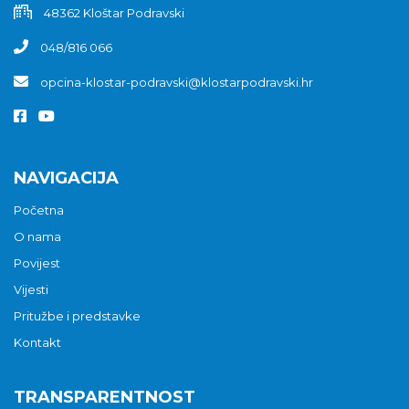
48362 Kloštar Podravski
048/816 066
opcina-klostar-podravski@klostarpodravski.hr
NAVIGACIJA
Početna
O nama
Povijest
Vijesti
Pritužbe i predstavke
Kontakt
TRANSPARENTNOST