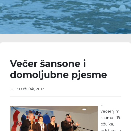
Večer šansone i
domoljubne pjesme
19 Ožujak, 2017
U
večernjim
satima 19.
ožujka,
održana je