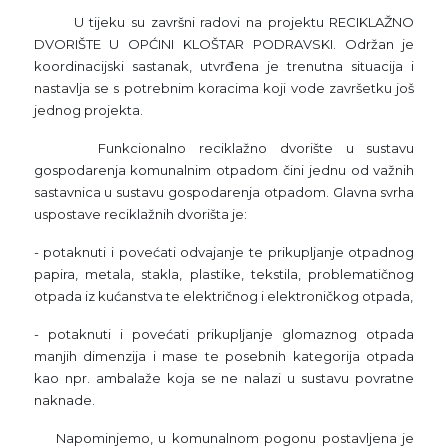
U tijeku su završni radovi na projektu RECIKLAŽNO
DVORIŠTE U OPĆINI KLOŠTAR PODRAVSKI. Održan je
koordinacijski sastanak, utvrđena je trenutna situacija i
nastavlja se s potrebnim koracima koji vode završetku još
jednog projekta.
Funkcionalno reciklažno dvorište u sustavu
gospodarenja komunalnim otpadom čini jednu od važnih
sastavnica u sustavu gospodarenja otpadom. Glavna svrha
uspostave reciklažnih dvorišta je:
- potaknuti i povećati odvajanje te prikupljanje otpadnog
papira, metala, stakla, plastike, tekstila, problematičnog
otpada iz kućanstva te električnog i elektroničkog otpada,
- potaknuti i povećati prikupljanje glomaznog otpada
manjih dimenzija i mase te posebnih kategorija otpada
kao npr. ambalaže koja se ne nalazi u sustavu povratne
naknade.
Napominjemo, u komunalnom pogonu postavljena je