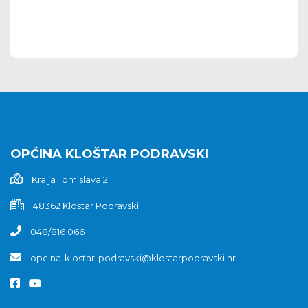
OPĆINA KLOŠTAR PODRAVSKI
Kralja Tomislava 2
48362 Kloštar Podravski
048/816 066
opcina-klostar-podravski@klostarpodravski.hr