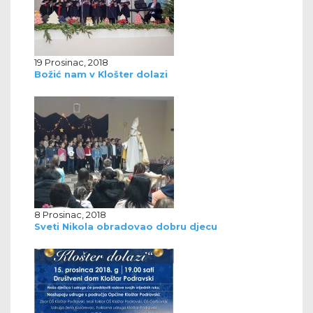
19 Prosinac, 2018
Božić nam v Klošter dolazi
8 Prosinac, 2018
Sveti Nikola obradovao dobru djecu