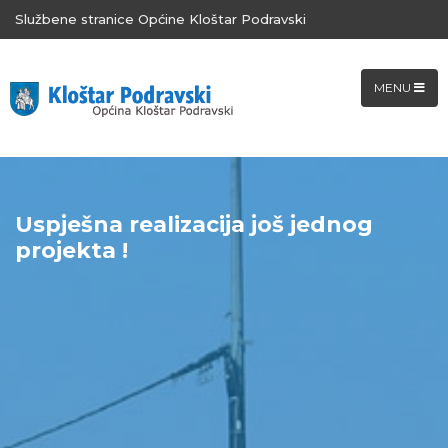
Službene stranice Općine Kloštar Podravski
MENU
Uspješna realizacija još jednog
projekta !