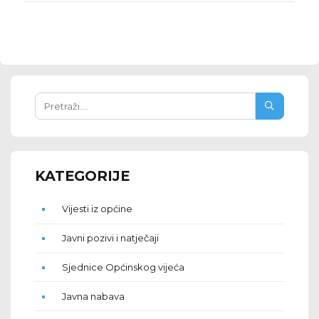
KATEGORIJE
Vijesti iz općine
Javni pozivi i natječaji
Sjednice Općinskog vijeća
Javna nabava