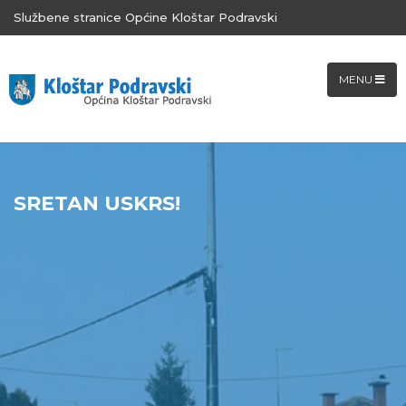
Službene stranice Općine Kloštar Podravski
MENU
SRETAN USKRS!