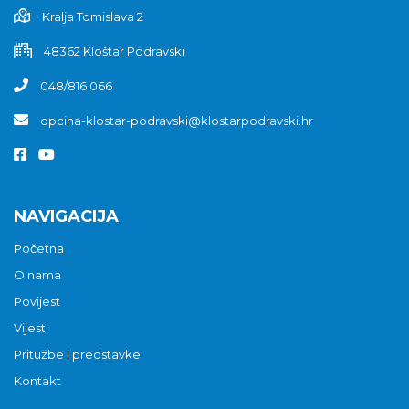
Kralja Tomislava 2
48362 Kloštar Podravski
048/816 066
opcina-klostar-podravski@klostarpodravski.hr
NAVIGACIJA
Početna
O nama
Povijest
Vijesti
Pritužbe i predstavke
Kontakt