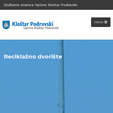
Službene stranice Općine Kloštar Podravski
MENU
Reciklažno dvorište