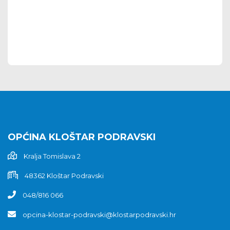
OPĆINA KLOŠTAR PODRAVSKI
Kralja Tomislava 2
48362 Kloštar Podravski
048/816 066
opcina-klostar-podravski@klostarpodravski.hr