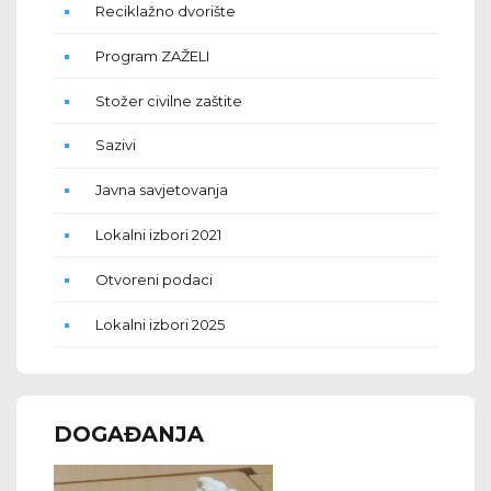
Reciklažno dvorište
Program ZAŽELI
Stožer civilne zaštite
Sazivi
Javna savjetovanja
Lokalni izbori 2021
Otvoreni podaci
Lokalni izbori 2025
DOGAĐANJA