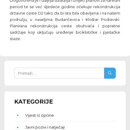
Dogovorena je i daljnja suradnja i iznijeti planovi za naredni
period te se već sljedeće godine očekuje rekonstrukcija
državne ceste D2 tako da bi ista bila obavljena i na našem
području, u naseljima Budančevica i Kloštar Podravski.
Planirana rekonstrukcija ceste obuhvaća i popratne
sadržaje koji uključuju uređenje biciklističke i pješačke
staze.
KATEGORIJE
Vijesti iz općine
Javni pozivi i natječaji