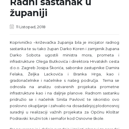
Radni sastanak u
županiji
11 Listopad, 2018
Koprivničko –križevačka županija bila je inicijator radnog
sastanka te su tako župan Darko Koren i zamjenik župana
Darko Sobota ugostili ministra mora, prometa i
infrastrukture Olega Butkovića i direktora Hrvatskih cesta
d.o.o. Zagreb Josipa Škorića, saborske zastupnike Damira
Felaka, Željka Lackovića i Branka Hrga, kao i
gradonačelnike i načelnike s našeg područja. Tema se
odnosila na analizu ostvarenih projekata prometne
infrastrukture kao i na daljnje planove. Radnom sastanku
pridružio se i načelnik Siniša Pavlović te iskoristio ovo
poslovno okupljanje i zahvalio na dosadašnjoj plodonosnoj
suradnji u realizaciji važnih projekata za Općinu Kloštar
Podravski: kružni tok i semafor kod Osnovne škole.