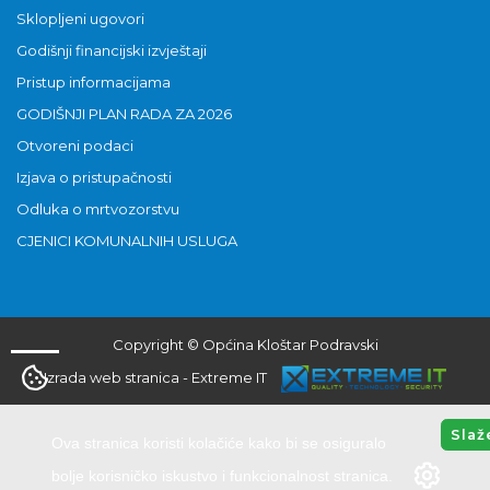
Sklopljeni ugovori
Godišnji financijski izvještaji
Pristup informacijama
GODIŠNJI PLAN RADA ZA 2026
Otvoreni podaci
Izjava o pristupačnosti
Odluka o mrtvozorstvu
CJENICI KOMUNALNIH USLUGA
Copyright © Općina Kloštar Podravski
Izrada web stranica
-
Extreme IT
Slaž
Ova stranica koristi kolačiće kako bi se osiguralo
bolje korisničko iskustvo i funkcionalnost stranica.