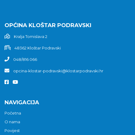
OPĆINA KLOŠTAR PODRAVSKI
Kralja Tomislava 2
48362 Kloštar Podravski
048/816 066
opcina-klostar-podravski@klostarpodravski.hr
NAVIGACIJA
Početna
O nama
Povijest