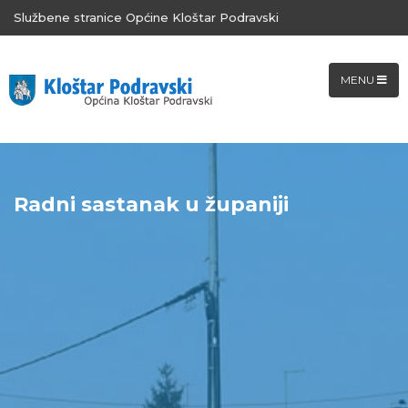
Službene stranice Općine Kloštar Podravski
MENU
Radni sastanak u županiji