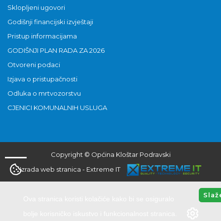
Sklopljeni ugovori
Godišnji financijski izvještaji
Pristup informacijama
GODIŠNJI PLAN RADA ZA 2026
Otvoreni podaci
Izjava o pristupačnosti
Odluka o mrtvozorstvu
CJENICI KOMUNALNIH USLUGA
Copyright © Općina Kloštar Podravski
Izrada web stranica
-
Extreme IT
Slaž
Ova stranica koristi kolačiće kako bi se osiguralo
bolje korisničko iskustvo i funkcionalnost stranica.