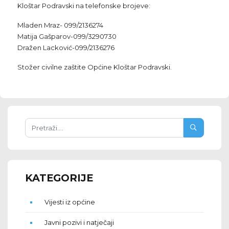
Kloštar Podravski na telefonske brojeve:
Mladen Mraz- 099/2136274
Matija Gašparov-099/3290730
Dražen Lacković-099/2136276
Stožer civilne zaštite Općine Kloštar Podravski.
KATEGORIJE
Vijesti iz općine
Javni pozivi i natječaji