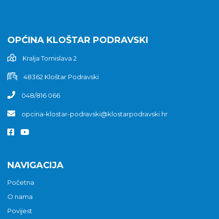
OPĆINA KLOŠTAR PODRAVSKI
Kralja Tomislava 2
48362 Kloštar Podravski
048/816 066
opcina-klostar-podravski@klostarpodravski.hr
NAVIGACIJA
Početna
O nama
Povijest