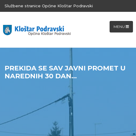
Službene stranice Općine Kloštar Podravski
MENU
PREKIDA SE SAV JAVNI PROMET U
NAREDNIH 30 DAN...