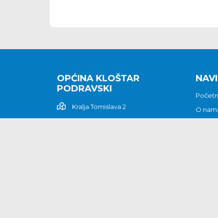
OPĆINA KLOŠTAR
NAVI
PODRAVSKI
Počet
Kralja Tomislava 2
O nam
Povijes
48362 Kloštar Podravski
Vijesti
048/816 066
Prituž
opcina-klostar-
Kontak
podravski@klostarpodravski.hr