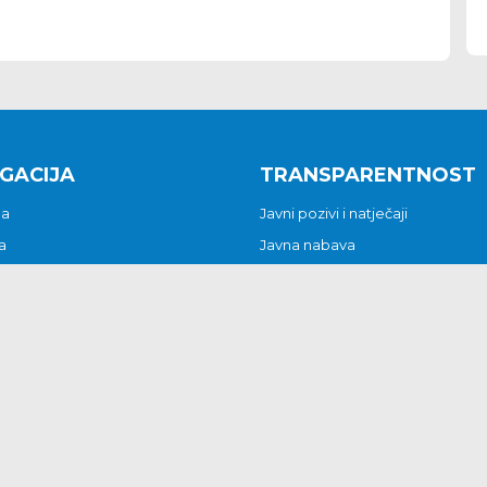
GACIJA
TRANSPARENTNOST
na
Javni pozivi i natječaji
a
Javna nabava
t
Javni pozivi i natječaji
Jedinstveni upravni odjel
be i predstavke
Općinsko vijeće
t
Općinski načelnik
Pritužbe i predstavke