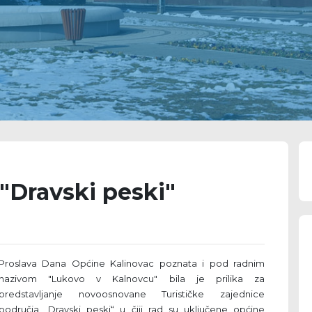
"Dravski peski"
Proslava Dana Općine Kalinovac poznata i pod radnim
nazivom "Lukovo v Kalnovcu" bila je prilika za
predstavljanje novoosnovane Turističke zajednice
područja „Dravski peski“ u čiji rad su uključene općine