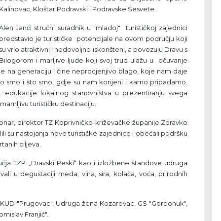
Kalinovac, Kloštar Podravski i Podravske Sesvete.
Alen Janći stručni suradnik u "mladoj" turističkoj zajednici
predstavio je turističke potencijale na ovom području koji
su vrlo atraktivni i nedovoljno iskorišteni, a povezuju Dravu s
Bilogorom i marljive ljude koji svoj trud ulažu u očuvanje
ije na generaciju i čine neprocjenjivo blago, koje nam daje
o smo i što smo, gdje su nam korijeni i kamo pripadamo.
t edukacije lokalnog stanovništva u prezentiranju svega
mljivu turističku destinaciju.
onar, direktor TZ Koprivničko-križevačke županije Zdravko
i su nastojanja nove turističke zajednice i obećali podršku
anih ciljeva.
ja TZP „Dravski Peski“ kao i izložbene štandove udruga
ivali u degustaciji meda, vina, sira, kolača, voća, prirodnih
 KUD "Prugovac", Udruga žena Kozarevac, GS "Gorbonuk",
islav Franjić".