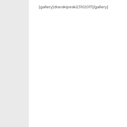
{gallery}dravskipeski23102017{/gallery}