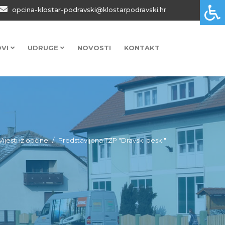
opcina-klostar-podravski@klostarpodravski.hr
OVI
UDRUGE
NOVOSTI
KONTAKT
Vijesti iz općine
Predstavljena TZP "Dravski peski"