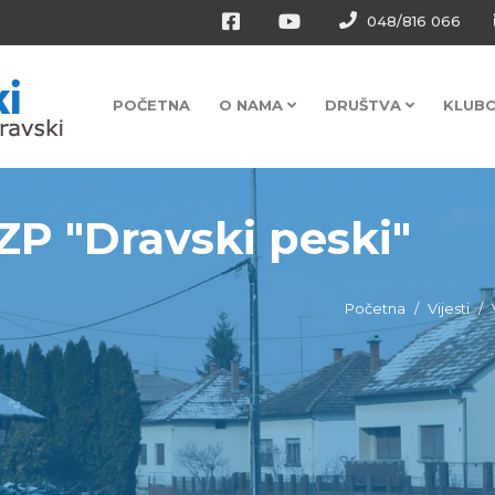
048/816 066
POČETNA
O NAMA
DRUŠTVA
KLUB
ZP "Dravski peski"
Početna
Vijesti