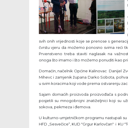
svih onih vrijednosti koje se prenose s generac
čvrstu vjeru da možemo ponosno svima reći tk
Prvenstveno treba staviti naglasak na važnos
onoga što imamo i što možemo ponuditi kao prima
Domaćin, načelnik Općine Kalinovac Danijel Zv
Mihevc i zamjenik župana Darko Sobota, pohvalil
u svim koracima koji vode prema ostvarenju zacrt
Sajam domaćih proizvoda proizvođača s područ
posjetili su mnogobrojni znatiželjnici koji su už
sokova, pekmeza i đemova.
U kulturno-umjetničkom programu nastupali su
HFD „Sesvečice“, KUD "Grgur Karlovčan" i KU "Tom