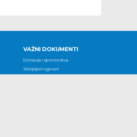
VAŽNI DOKUMENTI
Donacije i sponzorstva
Sklopljeni ugovori
Godišnji financijski izvještaji
Pristup informacijama
GODIŠNJI PLAN RADA ZA 2026
Otvoreni podaci
Izjava o pristupačnosti
Odluka o mrtvozorstvu
CJENICI KOMUNALNIH USLUGA