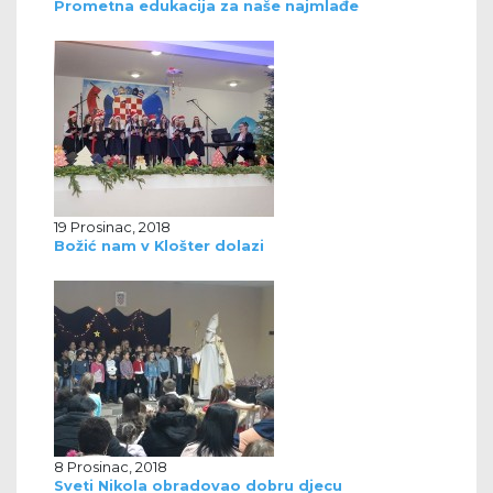
Prometna edukacija za naše najmlađe
19 Prosinac, 2018
Božić nam v Klošter dolazi
8 Prosinac, 2018
Sveti Nikola obradovao dobru djecu