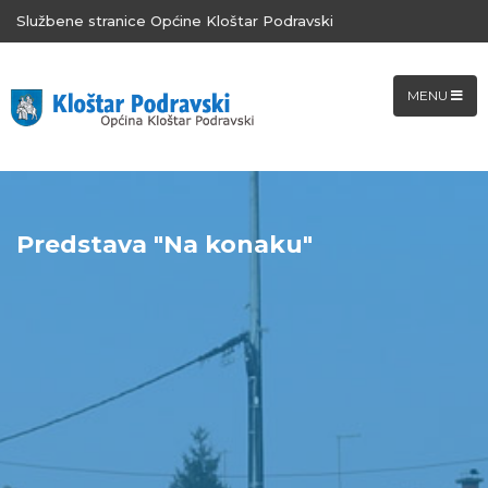
Službene stranice Općine Kloštar Podravski
MENU
Predstava "Na konaku"