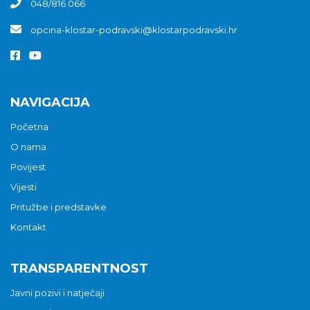
048/816 066
opcina-klostar-podravski@klostarpodravski.hr
NAVIGACIJA
Početna
O nama
Povijest
Vijesti
Pritužbe i predstavke
Kontakt
TRANSPARENTNOST
Javni pozivi i natječaji