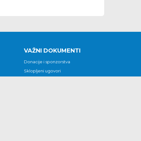
VAŽNI DOKUMENTI
Donacije i sponzorstva
Sklopljeni ugovori
Godišnji financijski izvještaji
Pristup informacijama
GODIŠNJI PLAN RADA ZA 2026
Otvoreni podaci
Izjava o pristupačnosti
Odluka o mrtvozorstvu
CJENICI KOMUNALNIH USLUGA