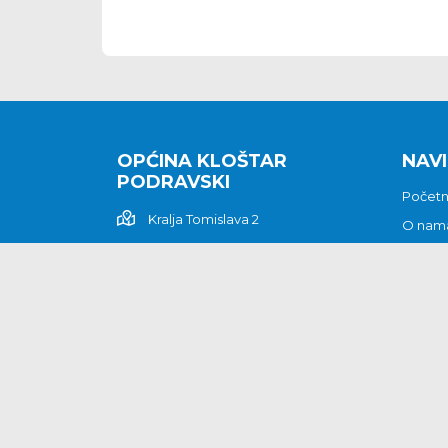
OPĆINA KLOŠTAR
NAVI
PODRAVSKI
Počet
Kralja Tomislava 2
O nam
Povijes
48362 Kloštar Podravski
Vijesti
048/816 066
Prituž
opcina-klostar-
Kontak
podravski@klostarpodravski.hr