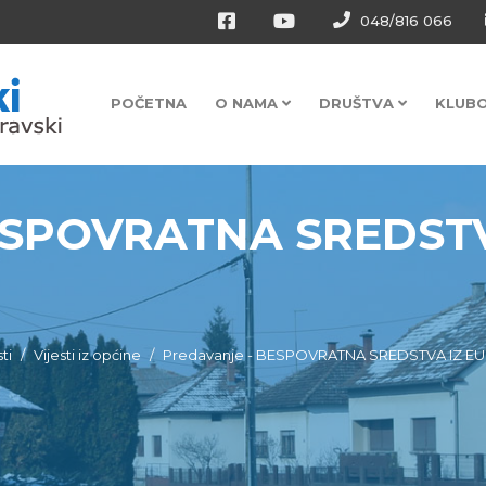
048/816 066
POČETNA
O NAMA
DRUŠTVA
KLUB
BESPOVRATNA SREDSTV
sti
Vijesti iz općine
Predavanje - BESPOVRATNA SREDSTVA IZ 