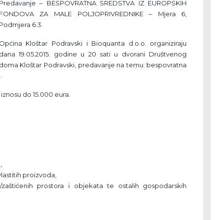
Predavanje – BESPOVRATNA SREDSTVA IZ EUROPSKIH
FONDOVA ZA MALE POLJOPRIVREDNIKE – Mjera 6,
Podmjera 6.3.
Općina Kloštar Podravski i Bioquanta d.o.o. organiziraju
dana 19.05.2015. godine u 20 sati u dvorani Društvenog
doma Kloštar Podravski, predavanje na temu: bespovratna
.
 iznosu do 15.000 eura.
,
astitih proizvoda,
/zaštićenih prostora i objekata te ostalih gospodarskih