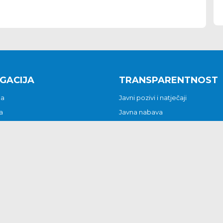
GACIJA
TRANSPARENTNOST
na
Javni pozivi i natječaji
a
Javna nabava
t
Javni pozivi i natječaji
Jedinstveni upravni odjel
be i predstavke
Općinsko vijeće
t
Općinski načelnik
Pritužbe i predstavke