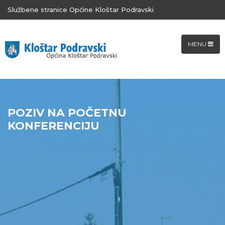
Službene stranice Općine Kloštar Podravski
MENU
POZIV NA POČETNU
KONFERENCIJU