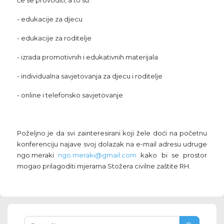
će se provoditi, a to su:
- edukacije za djecu
- edukacije za roditelje
- izrada promotivnih i edukativnih materijala
- individualna savjetovanja za djecu i roditelje
- online i telefonsko savjetovanje
Poželjno je da svi zainteresirani koji žele doći na početnu
konferenciju najave svoj dolazak na e-mail adresu udruge
ngo.meraki
ngo.meraki@gmail.com
kako bi se prostor
mogao prilagoditi mjerama Stožera civilne zaštite RH.