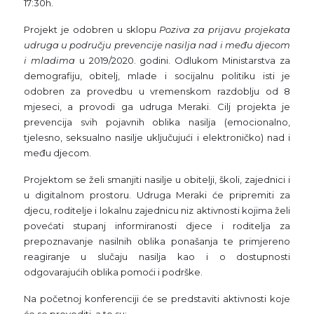
17:30h.
Projekt je odobren u sklopu
Poziva za prijavu projekata
udruga u području prevencije nasilja nad i među djecom
i mladima
u 2019/2020. godini. Odlukom Ministarstva za
demografiju, obitelj, mlade i socijalnu politiku isti je
odobren za provedbu u vremenskom razdoblju od 8
mjeseci, a provodi ga udruga Meraki. Cilj projekta je
prevencija svih pojavnih oblika nasilja (emocionalno,
tjelesno, seksualno nasilje uključujući i elektroničko) nad i
među djecom.
Projektom se želi smanjiti nasilje u obitelji, školi, zajednici i
u digitalnom prostoru. Udruga Meraki će pripremiti za
djecu, roditelje i lokalnu zajednicu niz aktivnosti kojima želi
povećati stupanj informiranosti djece i roditelja za
prepoznavanje nasilnih oblika ponašanja te primjereno
reagiranje u slučaju nasilja kao i o dostupnosti
odgovarajućih oblika pomoći i podrške.
Na početnoj konferenciji će se predstaviti aktivnosti koje