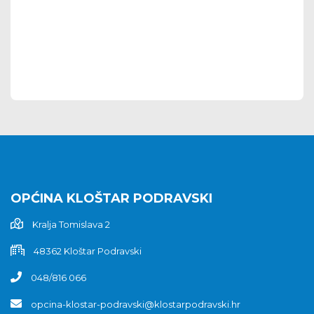
OPĆINA KLOŠTAR PODRAVSKI
Kralja Tomislava 2
48362 Kloštar Podravski
048/816 066
opcina-klostar-podravski@klostarpodravski.hr