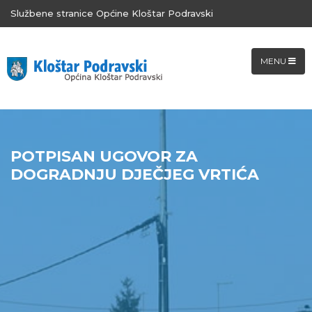
Službene stranice Općine Kloštar Podravski
MENU
POTPISAN UGOVOR ZA
DOGRADNJU DJEČJEG VRTIĆA