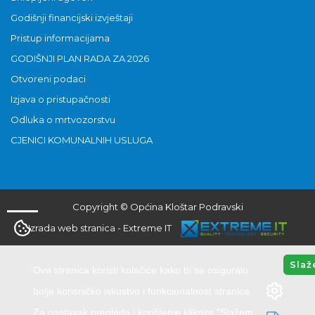
Godišnji financijski izvještaji
Pristup informacijama
GODIŠNJI PLAN RADA ZA 2026
Otvoreni podaci
Izjava o pristupačnosti
Odluka o mrtvozorstvu
CJENICI KOMUNALNIH USLUGA
Copyright © Općina Kloštar Podravski
Izrada web stranica
-
Extreme IT
Slaž
Ova stranica koristi kolačiće kako bi se osiguralo
bolje korisničko iskustvo i funkcionalnost stranica.
Za nastavak pregleda i korištenje kliknite "Slažem