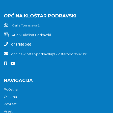
OPĆINA KLOŠTAR PODRAVSKI
Kralja Tomislava 2
48362 Kloštar Podravski
048/816 066
opcina-klostar-podravski@klostarpodravski.hr
NAVIGACIJA
Početna
O nama
Povijest
Vijesti