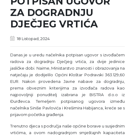
POTPISAN UGOVOR
ZA DOGRADNJU
DJEČJEG VRTIĆA
18 Listopad, 2024
Danas je u uredu načelnika potpisan ugovor s izvođačem
radova za dogradnju Dječjeg vrtića, za dvije jedinice
jasličke dobi. Naime, Ministarstvo znanosti i obrazovanja na
natječaju je dodijelilo Općini Kloštar Podravski 363.129,60
EUR. Nakon provedena Javne nabave za dogradnju,
prema obveznim kriterijima za izvođača radova kao
najpovoljniji ponuditelj izabrana je BISTRA d.o.o iz
Đurđevca. Temeljem potpisanog ugovora između
načelnika Siniše Pavlovića i Krešimira Habijanca, kreće se s
prijavom početka građenja.
Trenutno djeca s područja naše općine borave u susjednim
vrtićima, a ovom nadogradnjom smještajnih kapaciteta