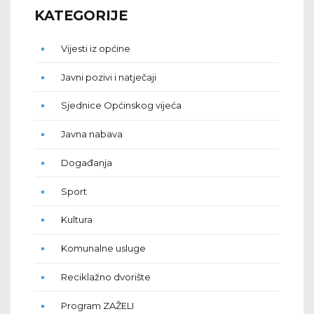
KATEGORIJE
Vijesti iz općine
Javni pozivi i natječaji
Sjednice Općinskog vijeća
Javna nabava
Događanja
Sport
Kultura
Komunalne usluge
Reciklažno dvorište
Program ZAŽELI