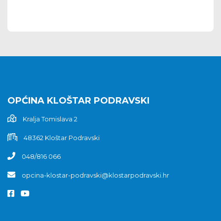
OPĆINA KLOŠTAR PODRAVSKI
Kralja Tomislava 2
48362 Kloštar Podravski
048/816 066
opcina-klostar-podravski@klostarpodravski.hr