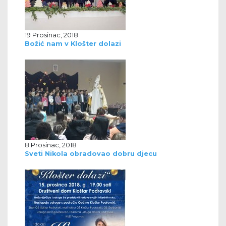
19 Prosinac, 2018
Božić nam v Klošter dolazi
8 Prosinac, 2018
Sveti Nikola obradovao dobru djecu