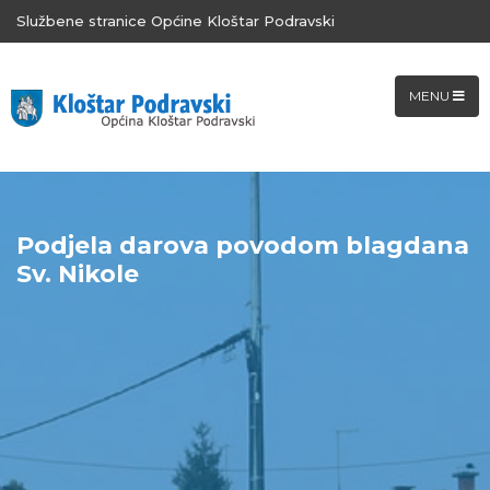
Službene stranice Općine Kloštar Podravski
MENU
Podjela darova povodom blagdana
Sv. Nikole